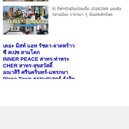
10 ที่พักตัวเมืองร้อยเอ็ด 2026/2569 นอนชิล
กลางเมือง ราคาเบา ๆ เริ่มแค่หลักร้อย!
เดอะ มิสท์ แอท รัชดา-ลาดพร้าว
ซี สเปซ สามโคก
INNER PEACE สาทร-ท่าพระ
CHER สาทร-สุขสวัสดิ์
อณาสิริ ศรีนครินทร์-แพรกษา
Pleno Town ธรรมศาสตร์-รังสิต
สราญสิริ ราชพฤกษ์-346
บุราสิริ จตุโชติ
คอนโดติดรถไฟฟ้า