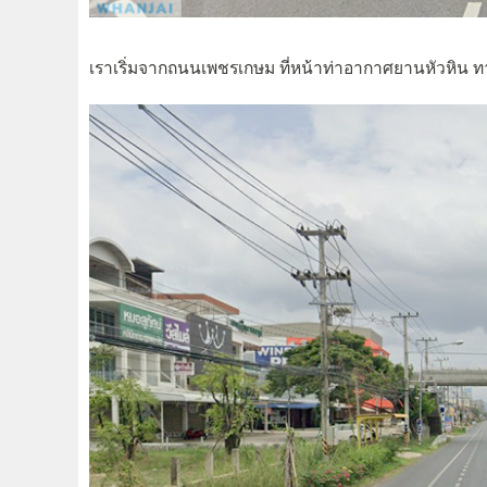
เราเริ่มจากถนนเพชรเกษม ที่หน้าท่าอากาศยานหัวหิน ท