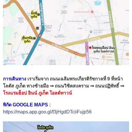
การเดินทาง
เราเริ่มจาก ถนนเฉลิมพระเกียรติรัชกาลที่ 9 ที่หน้า
โลตัส ภูเก็ต ทางซ้ายมือ ⇒ ถนนวิชิตสงคราม ⇒ ถนนปฏิพัทธิ์ ⇒
โรงแรมฮ็อป อินน์ ภูเก็ต โอลด์ทาวน์
พิกัด GOOGLE MAPS
:
https://maps.app.goo.gl/f3jHgdDTciiFujp56