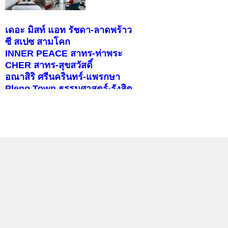
เดอะ มิสท์ แอท รัชดา-ลาดพร้าว
ซี สเปซ สามโคก
INNER PEACE สาทร-ท่าพระ
CHER สาทร-สุขสวัสดิ์
อณาสิริ ศรีนครินทร์-แพรกษา
Pleno Town ธรรมศาสตร์-รังสิต
สราญสิริ ราชพฤกษ์-346
บุราสิริ จตุโชติ
คอนโดติดรถไฟฟ้า
แลกลิงค์