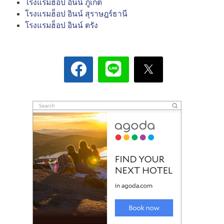
โรงแรมฮ็อป อินน์ ภูเก็ต
โรงแรมฮ็อป อินน์ สุราษฎร์ธานี
โรงแรมฮ็อป อินน์ ตรัง