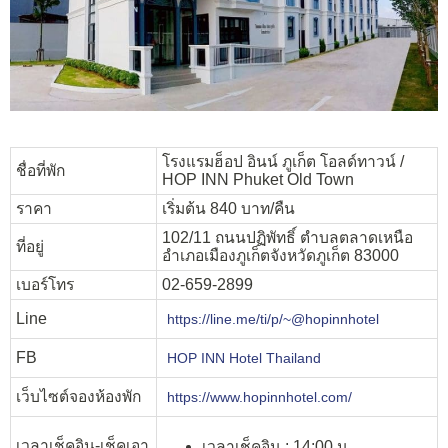
โรงแรมฮ็อป อินน์ ภูเก็ต โอลด์ทาวน์ /
ชื่อที่พัก
HOP INN Phuket Old Town
ราคา
เริ่มต้น 840 บาท/คืน
102/11 ถนนปฏิพัทธิ์ ตำบลตลาดเหนือ
ที่อยู่
อำเภอเมืองภูเก็ตจังหวัดภูเก็ต 83000
เบอร์โทร
02-659-2899
Line
https://line.me/ti/p/~@hopinnhotel
FB
HOP INN Hotel Thailand
เว็บไซต์จองห้องพัก
https://www.hopinnhotel.com/
เวลาเช็คอิน-เช็คเอา
เวลาเช็คอิน : 14:00 น.