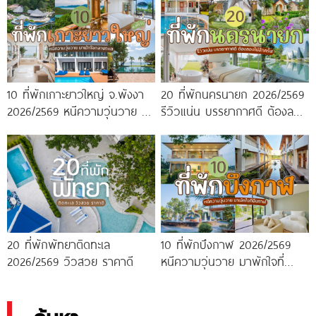
10 ที่พักเกาะยาวใหญ่ จ.พังงา
20 ที่พักนครนายก 2026/2569
2026/2569 หนีความวุ่นวาย มา
รีวิวแน่น บรรยากาศดี ต้องลอง
พักใจกลางทะเล
ไปสักครั้ง!
20 ที่พักพัทยาติดทะเล
10 ที่พักบึงกาฬ 2026/2569
2026/2569 วิวสวย ราคาดี
หนีความวุ่นวาย มาพักใจที่
บึงกาฬ