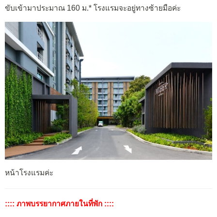
ขับเข้ามาประมาณ 160 ม.* โรงแรมจะอยู่ทางซ้ายมือค่ะ
หน้าโรงแรมค่ะ
:::: ภาพบรรยากาศภายในที่พัก ::::