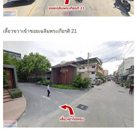
เลี้ยวขวาเข้าซอยเฉลิมพระเกียรติ 21