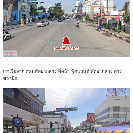
เราเริ่มจาก ถนนพัทยากลาง ที่หน้า ฟู้ดแลนด์ พัทยากลาง ทาง
ขวามือ