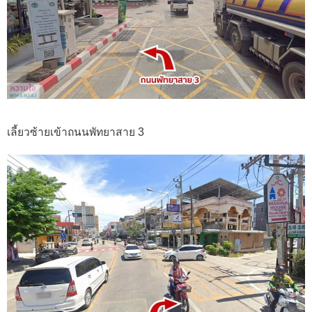
เลี้ยวซ้ายเข้าถนนพัทยาสาย 3