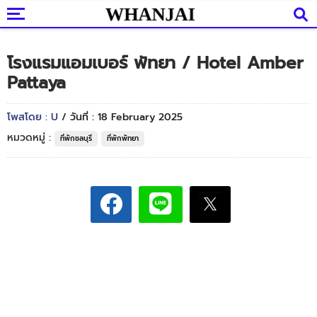
โรงแรมแอมเบอร์ พัทยา / Hotel Amber
Pattaya
โพสโดย : U
/ วันที่ : 18 February 2025
หมวดหมู่ :
ที่พักชลบุรี
ที่พักพัทยา