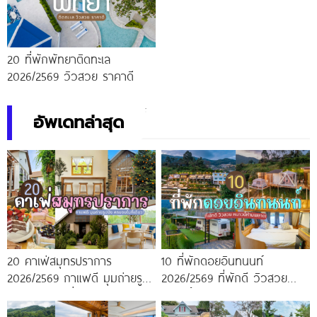
20 ที่พักพัทยาติดทะเล
2026/2569 วิวสวย ราคาดี
อัพเดทล่าสุด
20 คาเฟ่สมุทรปราการ
10 ที่พักดอยอินทนนท์
2026/2569 กาแฟดี มุมถ่ายรูป
2026/2569 ที่พักดี วิวสวย
ปัง ครบจบในที่เดียว!
หนาวนี้ห้ามพลาด!