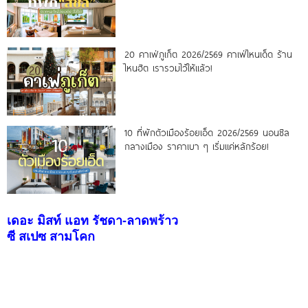
20 คาเฟ่ภูเก็ต 2026/2569 คาเฟ่ไหนเด็ด ร้าน
ไหนฮิต เรารวมไว้ให้แล้ว!
10 ที่พักตัวเมืองร้อยเอ็ด 2026/2569 นอนชิล
กลางเมือง ราคาเบา ๆ เริ่มแค่หลักร้อย!
เดอะ มิสท์ แอท รัชดา-ลาดพร้าว
ซี สเปซ สามโคก
INNER PEACE สาทร-ท่าพระ
CHER สาทร-สุขสวัสดิ์
อณาสิริ ศรีนครินทร์-แพรกษา
Pleno Town ธรรมศาสตร์-รังสิต