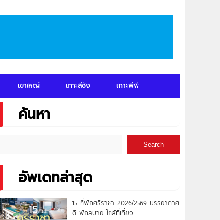
เขาใหญ่
เกาะสีชัง
เกาะพีพี
ค้นหา
Search
อัพเดทล่าสุด
15 ที่พักศรีราชา 2026/2569 บรรยากาศ
ดี พักสบาย ใกล้ที่เที่ยว