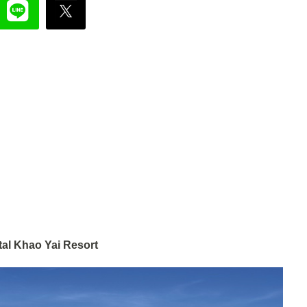
ntal Khao Yai Resort