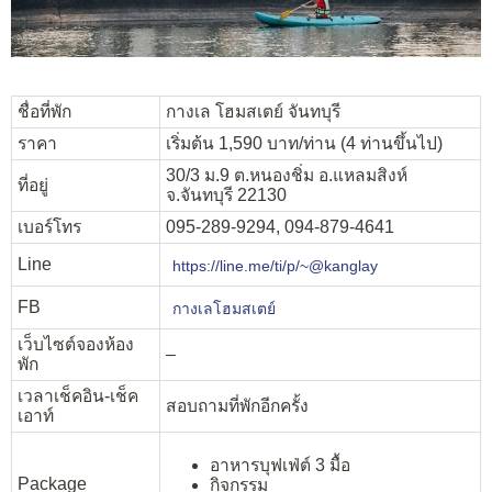
ชื่อที่พัก
กางเล โฮมสเตย์ จันทบุรี
ราคา
เริ่มต้น 1,590 บาท/ท่าน (4 ท่านขึ้นไป)
30/3 ม.9 ต.หนองชิ่ม อ.แหลมสิงห์
ที่อยู่
จ.จันทบุรี 22130
เบอร์โทร
095-289-9294, 094-879-4641
Line
https://line.me/ti/p/~@kanglay
FB
กางเลโฮมสเตย์
เว็บไซต์จองห้อง
–
พัก
เวลาเช็คอิน-เช็ค
สอบถามที่พักอีกครั้ง
เอาท์
อาหารบุฟเฟ่ต์ 3 มื้อ
Package
กิจกรรม