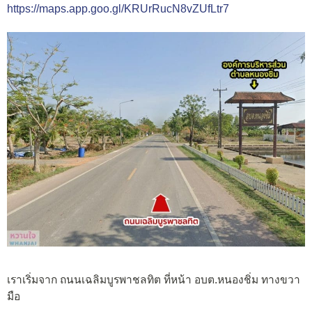
https://maps.app.goo.gl/KRUrRucN8vZUfLtr7
เราเริ่มจาก ถนนเฉลิมบูรพาชลทิต ที่หน้า อบต.หนองชิ่ม ทางขวา
มือ