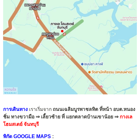
การเดินทาง
เราเริ่มจาก
ถนนเฉลิมบูรพาชลทิต ที่หน้า อบต.หนอง
ชิ่ม ทางขวามือ ⇒ เลี้ยวซ้าย ที่ แยกตลาดบ้านเขาน้อย ⇒
กางเล
โฮมสเตย์ จันทบุรี
พิกัด GOOGLE MAPS
: