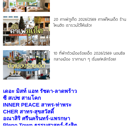
20 คาเฟ่ภูเก็ต 2026/2569 คาเฟ่ไหนเด็ด ร้าน
ไหนฮิต เรารวมไว้ให้แล้ว!
10 ที่พักตัวเมืองร้อยเอ็ด 2026/2569 นอนชิล
กลางเมือง ราคาเบา ๆ เริ่มแค่หลักร้อย!
เดอะ มิสท์ แอท รัชดา-ลาดพร้าว
ซี สเปซ สามโคก
INNER PEACE สาทร-ท่าพระ
CHER สาทร-สุขสวัสดิ์
อณาสิริ ศรีนครินทร์-แพรกษา
Pleno Town ธรรมศาสตร์-รังสิต
สราญสิริ ราชพฤกษ์-346