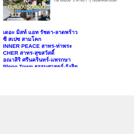
เดอะ มิสท์ แอท รัชดา-ลาดพร้าว
ซี สเปซ สามโคก
INNER PEACE สาทร-ท่าพระ
CHER สาทร-สุขสวัสดิ์
อณาสิริ ศรีนครินทร์-แพรกษา
Pleno Town ธรรมศาสตร์-รังสิต
สราญสิริ ราชพฤกษ์-346
บุราสิริ จตุโชติ
คอนโดติดรถไฟฟ้า