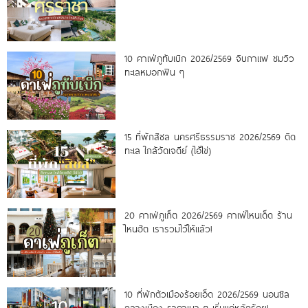
10 คาเฟ่ภูทับเบิก 2026/2569 จิบกาแฟ ชมวิว
ทะเลหมอกฟิน ๆ
15 ที่พักสิชล นครศรีธรรมราช 2026/2569 ติด
ทะเล ใกล้วัดเจดีย์ (ไอ้ไข่)
20 คาเฟ่ภูเก็ต 2026/2569 คาเฟ่ไหนเด็ด ร้าน
ไหนฮิต เรารวมไว้ให้แล้ว!
10 ที่พักตัวเมืองร้อยเอ็ด 2026/2569 นอนชิล
กลางเมือง ราคาเบา ๆ เริ่มแค่หลักร้อย!