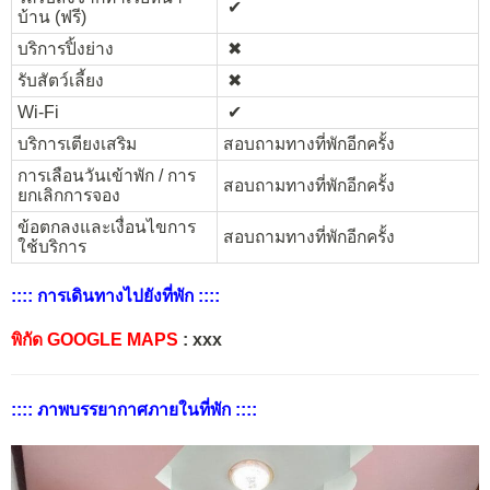
✔︎
บ้าน (ฟรี)
บริการปิ้งย่าง
✖︎
รับสัตว์เลี้ยง
✖︎
Wi-Fi
✔︎
บริการเตียงเสริม
สอบถามทางที่พักอีกครั้ง
การเลือนวันเข้าพัก / การ
สอบถามทางที่พักอีกครั้ง
ยกเลิกการจอง
ข้อตกลงและเงื่อนไขการ
สอบถามทางที่พักอีกครั้ง
ใช้บริการ
:::: การเดินทางไปยังที่พัก ::::
พิกัด GOOGLE MAPS
: xxx
:::: ภาพบรรยากาศภายในที่พัก ::::