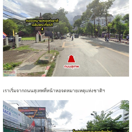
เราเริ่มจากถนนสุเทพที่หน้าหอจดหมายเหตุแห่งชาติฯ