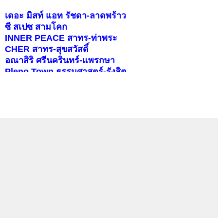
เดอะ มิสท์ แอท รัชดา-ลาดพร้าว
ซี สเปซ สามโคก
INNER PEACE สาทร-ท่าพระ
CHER สาทร-สุขสวัสดิ์
อณาสิริ ศรีนครินทร์-แพรกษา
Pleno Town ธรรมศาสตร์-รังสิต
สราญสิริ ราชพฤกษ์-346
บุราสิริ จตุโชติ
คอนโดติดรถไฟฟ้า
แลกลิงค์