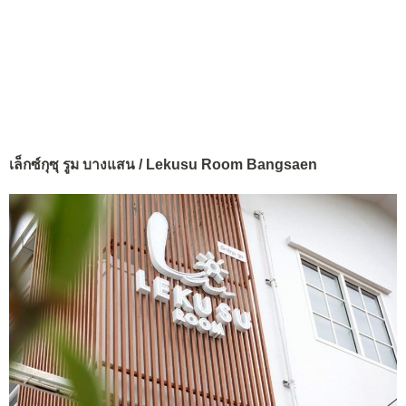
เล็กซ์กุซุ รูม บางแสน / Lekusu Room Bangsaen