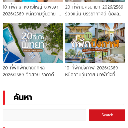
10 ที่พักเกาะยาวใหญ่ จ.พังงา
20 ที่พักนครนายก 2026/2569
2026/2569 หนีความวุ่นวาย มา
รีวิวแน่น บรรยากาศดี ต้องลอง
พักใจกลางทะเล
ไปสักครั้ง!
20 ที่พักพัทยาติดทะเล
10 ที่พักบึงกาฬ 2026/2569
2026/2569 วิวสวย ราคาดี
หนีความวุ่นวาย มาพักใจที่
บึงกาฬ
ค้นหา
Search