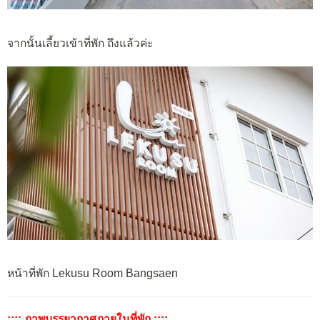
จากนั้นเลี้ยวเข้าที่พัก ถึงแล้วค่ะ
หน้าที่พัก Lekusu Room Bangsaen
:::: ภาพบรรยากาศภายในที่พัก ::::