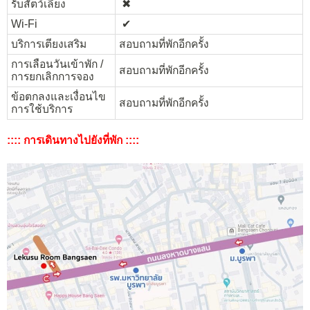
รับสัตว์เลี้ยง
✖︎
Wi-Fi
✔︎
บริการเตียงเสริม
สอบถามที่พักอีกครั้ง
การเลือนวันเข้าพัก /
สอบถามที่พักอีกครั้ง
การยกเลิกการจอง
ข้อตกลงและเงื่อนไข
สอบถามที่พักอีกครั้ง
การใช้บริการ
:::: การเดินทางไปยังที่พัก ::::