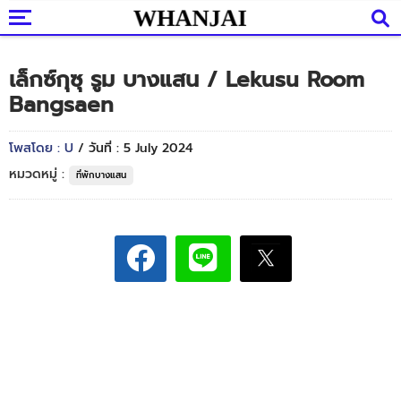
เล็กซ์กุซุ รูม บางแสน / Lekusu Room
Bangsaen
โพสโดย : U
/ วันที่ : 5 July 2024
หมวดหมู่ :
ที่พักบางแสน