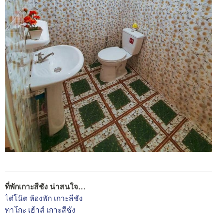
ที่พักเกาะสีชัง น่าสนใจ…
ไต๋โน๊ต ห้องพัก เกาะสีชัง
ทาโกะ เฮ้าส์ เกาะสีชัง