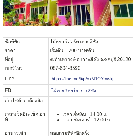
ชื่อที่พัก
ไม้หยก รีสอร์ท เกาะสีชัง
ราคา
เริ่มต้น 1,200 บาท/คืน
ที่อยู่
ต.ท่าเทววงษ์ อ.เกาะสีชัง จ.ชลบุรี 20120
เบอร์โทร
087-604-8590
Line
https://line.me/ti/p/nxM1OYmwkj
FB
ไม้หยก รีสอร์ท เกาะสีชัง
เว็บไซต์จองห้องพัก
–
เวลาเช็คอิน-เช็คเอา
เวลาเช็คอิน : 14:00 น.
ท์
เวลาเช็คเอาท์ : 12:00 น.
อาหารเช้า
สอบถามที่พักอีกครั้ง