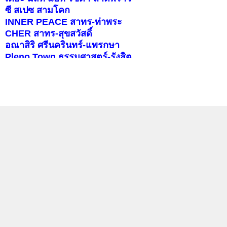
ซี สเปซ สามโคก
INNER PEACE สาทร-ท่าพระ
CHER สาทร-สุขสวัสดิ์
อณาสิริ ศรีนครินทร์-แพรกษา
Pleno Town ธรรมศาสตร์-รังสิต
สราญสิริ ราชพฤกษ์-346
บุราสิริ จตุโชติ
คอนโดติดรถไฟฟ้า
แลกลิงค์