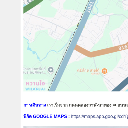
การเดินทาง
เราเริ่มจาก
ถนนคลองวาฬ-นาทอง
⇒ ถนน
พิกัด GOOGLE MAPS
:
https://maps.app.goo.gl/