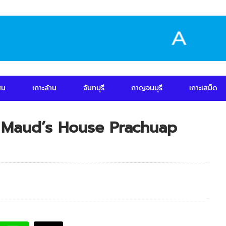
สน
เกาะล้าน
จันทบุรี
กาญจนบุรี
เกาะเสม็ด
์ / Maud’s House Prachuap