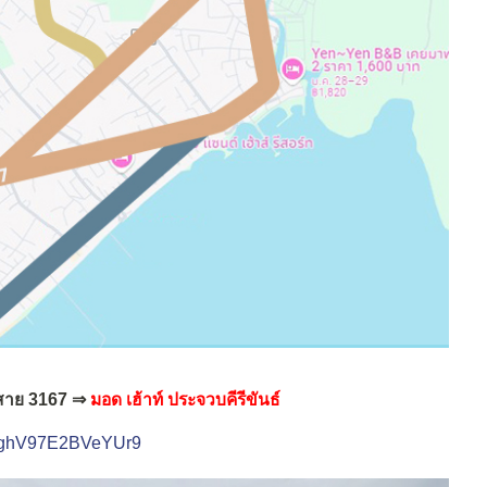
สาย 3167 ⇒
มอด เฮ้าท์ ประจวบคีรีขันธ์
cdYghV97E2BVeYUr9