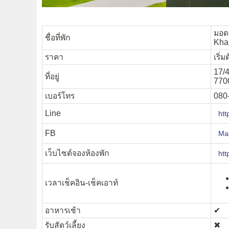
มอด 
ชื่อที่พัก
Kha
ราคา
เริ่
17/4
ที่อยู่
770
เบอร์โทร
080
Line
htt
FB
Ma
เว็บไซต์จองห้องพัก
ht
เวลาเช็คอิน-เช็คเอาท์
อาหารเช้า
✔︎
รับสัตว์เลี้ยง
✖︎