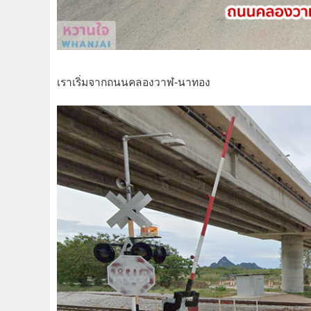
เราเริ่มจากถนนคลองวาฬ-นาทอง