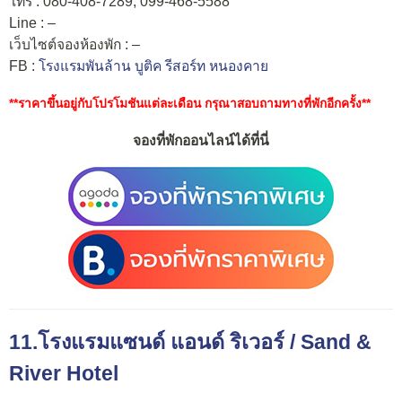
โทร : 080-408-7289, 099-468-5588
Line : –
เว็บไซต์จองห้องพัก : –
FB :
โรงแรมพันล้าน บูติค รีสอร์ท หนองคาย
**ราคาขึ้นอยู่กับโปรโมชันแต่ละเดือน กรุณาสอบถามทางที่พักอีกครั้ง**
จองที่พักออนไลน์ได้ที่นี่
11.โรงแรมแซนด์ แอนด์ ริเวอร์ / Sand &
River Hotel