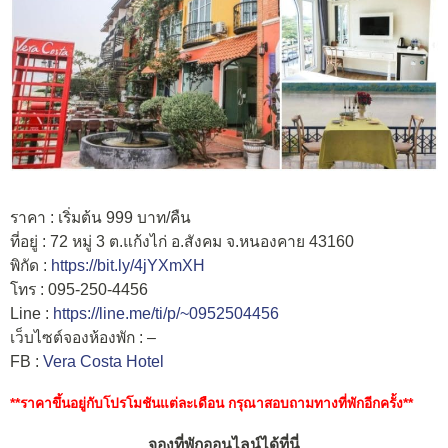
ราคา : เริ่มต้น 999 บาท/คืน
ที่อยู่ : 72 หมู่ 3 ต.แก้งไก่ อ.สังคม จ.หนองคาย 43160
พิกัด :
https://bit.ly/4jYXmXH
โทร : 095-250-4456
Line :
https://line.me/ti/p/~0952504456
เว็บไซต์จองห้องพัก : –
FB :
Vera Costa Hotel
**ราคาขึ้นอยู่กับโปรโมชันแต่ละเดือน กรุณาสอบถามทางที่พักอีกครั้ง**
จองที่พักออนไลน์ได้ที่นี่