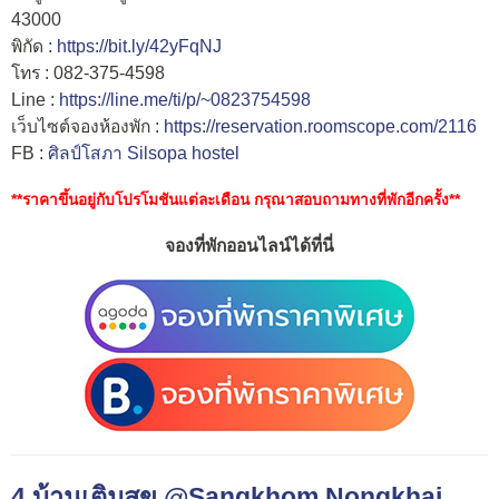
43000
พิกัด :
https://bit.ly/42yFqNJ
โทร : 082-375-4598
Line :
https://line.me/ti/p/~0823754598
เว็บไซต์จองห้องพัก :
https://reservation.roomscope.com/2116
FB :
ศิลป์โสภา Silsopa hostel
**ราคาขึ้นอยู่กับโปรโมชันแต่ละเดือน กรุณาสอบถามทางที่พักอีกครั้ง**
จองที่พักออนไลน์ได้ที่นี่
4.บ้านเติมสุข @Sangkhom Nongkhai