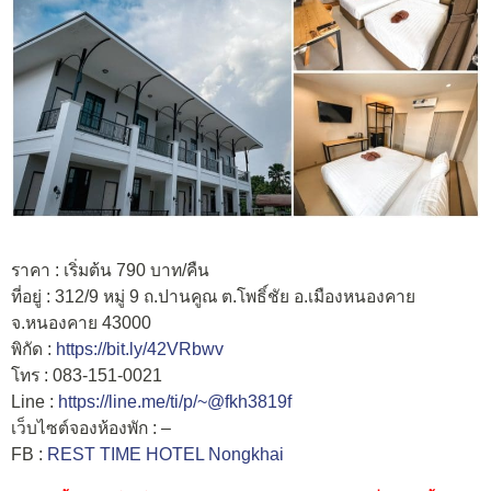
ราคา : เริ่มต้น 790 บาท/คืน
ที่อยู่ : 312/9 หมู่ 9 ถ.ปานคูณ ต.โพธิ์ชัย อ.เมืองหนองคาย
จ.หนองคาย 43000
พิกัด :
https://bit.ly/42VRbwv
โทร : 083-151-0021
Line :
https://line.me/ti/p/~@fkh3819f
เว็บไซต์จองห้องพัก : –
FB :
REST TIME HOTEL Nongkhai