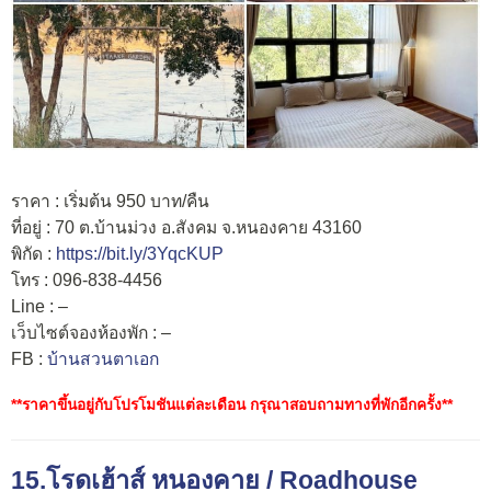
ราคา : เริ่มต้น 950 บาท/คืน
ที่อยู่ : 70 ต.บ้านม่วง อ.สังคม จ.หนองคาย 43160
พิกัด :
https://bit.ly/3YqcKUP
โทร : 096-838-4456
Line : –
เว็บไซต์จองห้องพัก : –
FB :
บ้านสวนตาเอก
**ราคาขึ้นอยู่กับโปรโมชันแต่ละเดือน กรุณาสอบถามทางที่พักอีกครั้ง**
15.โรดเฮ้าส์ หนองคาย /
Roadhouse