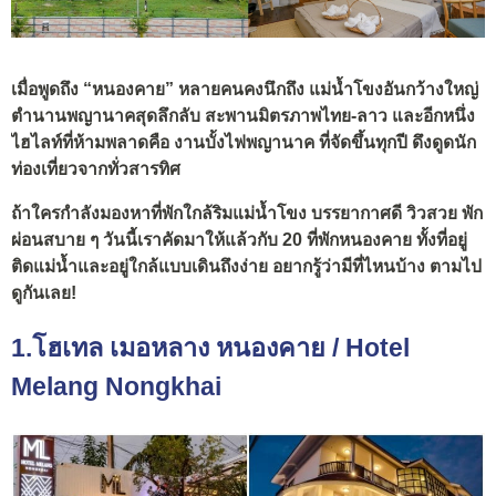
เมื่อพูดถึง “หนองคาย” หลายคนคงนึกถึง แม่น้ำโขงอันกว้างใหญ่
ตำนานพญานาคสุดลึกลับ สะพานมิตรภาพไทย-ลาว และอีกหนึ่ง
ไฮไลท์ที่ห้ามพลาดคือ งานบั้งไฟพญานาค ที่จัดขึ้นทุกปี ดึงดูดนัก
ท่องเที่ยวจากทั่วสารทิศ
ถ้าใครกำลังมองหาที่พักใกล้ริมแม่น้ำโขง บรรยากาศดี วิวสวย พัก
ผ่อนสบาย ๆ วันนี้เราคัดมาให้แล้วกับ 20 ที่พักหนองคาย ทั้งที่อยู่
ติดแม่น้ำและอยู่ใกล้แบบเดินถึงง่าย อยากรู้ว่ามีที่ไหนบ้าง ตามไป
ดูกันเลย!
1.โฮเทล เมอหลาง หนองคาย / Hotel
Melang Nongkhai