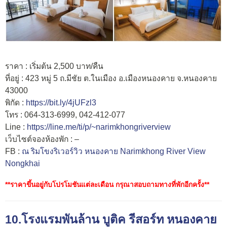
ราคา : เริ่มต้น 2,500 บาท/คืน
ที่อยู่ : 423 หมู่ 5 ถ.มีชัย ต.ในเมือง อ.เมืองหนองคาย จ.หนองคาย
43000
พิกัด :
https://bit.ly/4jUFzl3
โทร : 064-313-6999, 042-412-077
Line :
https://line.me/ti/p/~narimkhongriverview
เว็บไซต์จองห้องพัก : –
FB :
ณ ริมโขงริเวอร์วิว หนองคาย Narimkhong River View
Nongkhai
**ราคาขึ้นอยู่กับโปรโมชันแต่ละเดือน กรุณาสอบถามทางที่พักอีกครั้ง**
10.โรงแรมพันล้าน บูติค รีสอร์ท หนองคาย