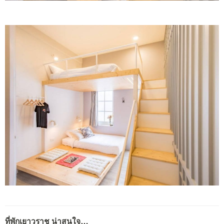
ที่พักเยาวราช น่าสนใจ…