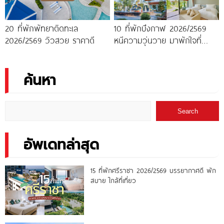
20 ที่พักพัทยาติดทะเล
10 ที่พักบึงกาฬ 2026/2569
2026/2569 วิวสวย ราคาดี
หนีความวุ่นวาย มาพักใจที่
บึงกาฬ
ค้นหา
Search
อัพเดทล่าสุด
15 ที่พักศรีราชา 2026/2569 บรรยากาศดี พัก
สบาย ใกล้ที่เที่ยว