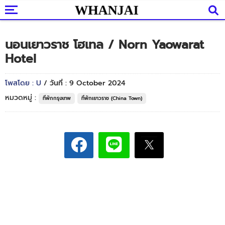
นอนเยาวราช โฮเทล / Norn Yaowarat
Hotel
โพสโดย : U
/ วันที่ : 9 October 2024
หมวดหมู่ :
ที่พักกรุงเทพ
ที่พักเยาวราช (China Town)