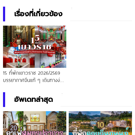
เรื่องที่เกี่ยวข้อง
15 ที่พักเยาวราช 2026/2569
บรรยากาศจีนแท้ ๆ เดินทางง่าย
ใกล้ร้านอร่อย อัปเดตใหม่
อัพเดทล่าสุด