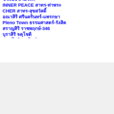
INNER PEACE สาทร-ท่าพระ
CHER สาทร-สุขสวัสดิ์
อณาสิริ ศรีนครินทร์-แพรกษา
Pleno Town ธรรมศาสตร์-รังสิต
สราญสิริ ราชพฤกษ์-346
บุราสิริ จตุโชติ
คอนโดติดรถไฟฟ้า
แลกลิงค์