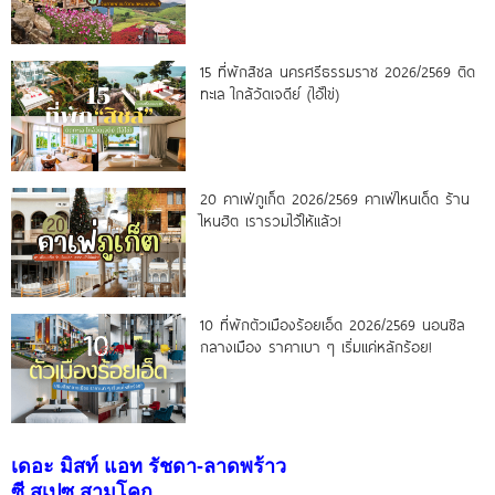
15 ที่พักสิชล นครศรีธรรมราช 2026/2569 ติด
ทะเล ใกล้วัดเจดีย์ (ไอ้ไข่)
20 คาเฟ่ภูเก็ต 2026/2569 คาเฟ่ไหนเด็ด ร้าน
ไหนฮิต เรารวมไว้ให้แล้ว!
10 ที่พักตัวเมืองร้อยเอ็ด 2026/2569 นอนชิล
กลางเมือง ราคาเบา ๆ เริ่มแค่หลักร้อย!
เดอะ มิสท์ แอท รัชดา-ลาดพร้าว
ซี สเปซ สามโคก