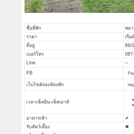
ชื่อที่พัก
พยา
ราคา
เริ่
ที่อยู่
69/1
เบอร์โทร
087
Line
–
FB
Pa
เว็บไซต์จองห้องพัก
htt
เวลาเช็คอิน-เช็คเอาท์
อาหารเช้า
✔︎
รับสัตว์เลี้ยง
✖︎