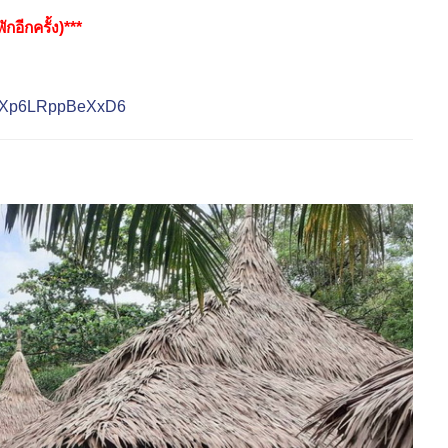
กอีกครั้ง)***
J5gXp6LRppBeXxD6