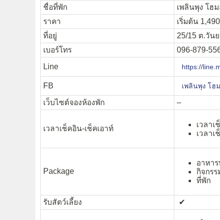
ชื่อที่พัก
เพลินพุง โฮมส
ราคา
เริ่มต้น 1,49
ที่อยู่
25/15 ต.วันย
เบอร์โทร
096-879-556
Line
https://line
FB
เพลินพุง โฮม
เว็บไซต์จองห้องพัก
–
เวลาเช็
เวลาเช็คอิน-เช็คเอาท์
เวลาเช็
อาหารบุ
Package
กิจกรร
ที่พัก
รับสัตว์เลี้ยง
✔︎