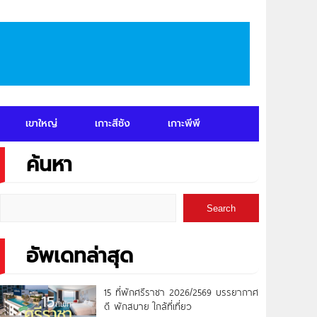
เขาใหญ่
เกาะสีชัง
เกาะพีพี
ค้นหา
Search
อัพเดทล่าสุด
15 ที่พักศรีราชา 2026/2569 บรรยากาศ
ดี พักสบาย ใกล้ที่เที่ยว