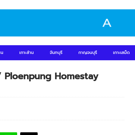
สน
เกาะล้าน
จันทบุรี
กาญจนบุรี
เกาะเสม็ด
รี / Ploenpung Homestay