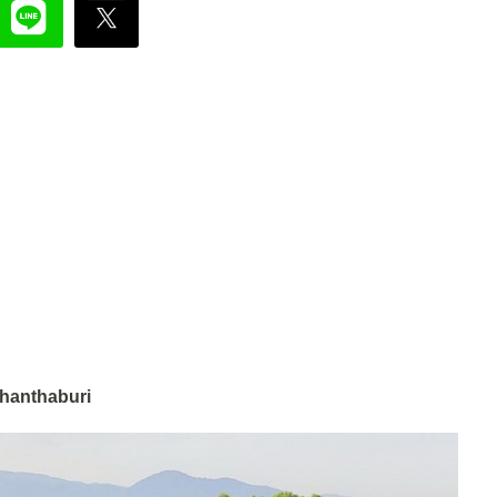
Chanthaburi