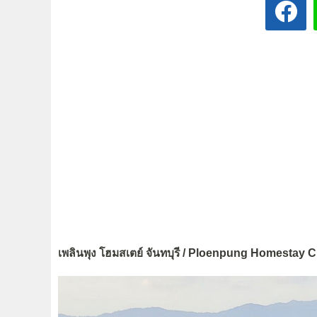
เพลินพุง โฮมสเตย์ จันทบุรี / Ploenpung Homestay 