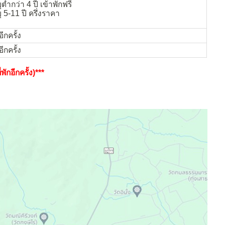
ุต่ำกว่า 4 ปี เข้าพักฟรี
ุ 5-11 ปี ครึ่งราคา
ีกครั้ง
ีกครั้ง
กอีกครั้ง)***