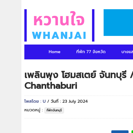
Home
ที่พัก 77 จังหวัด
บางแ
เพลินพุง โฮมสเตย์ จันทบุ
Chanthaburi
โพสโดย : U
/ วันที่ : 23 July 2024
หมวดหมู่ :
ที่พักจันทบุรี