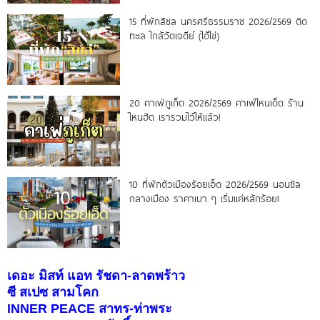
15 ที่พักสิชล นครศรีธรรมราช 2026/2569 ติด
ทะเล ใกล้วัดเจดีย์ (ไอ้ไข่)
20 คาเฟ่ภูเก็ต 2026/2569 คาเฟ่ไหนเด็ด ร้าน
ไหนฮิต เรารวมไว้ให้แล้ว!
10 ที่พักตัวเมืองร้อยเอ็ด 2026/2569 นอนชิล
กลางเมือง ราคาเบา ๆ เริ่มแค่หลักร้อย!
เดอะ มิสท์ แอท รัชดา-ลาดพร้าว
ซี สเปซ สามโคก
INNER PEACE สาทร-ท่าพระ