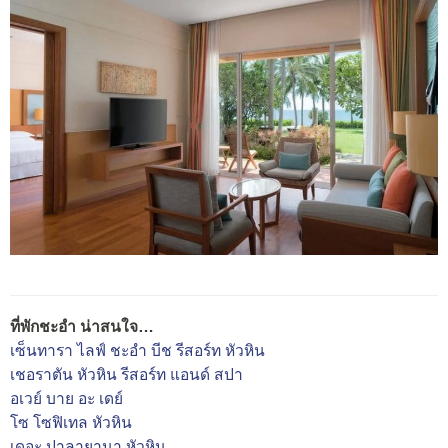
ที่พักชะอำ น่าสนใจ…
เซ็นทารา ไลฟ์ ชะอำ บีช รีสอร์ท หัวหิน
เชอราตัน หัวหิน รีสอร์ท แอนด์ สปา
อเวย์ บาย อะ เดย์
โซ โซฟิเทล หัวหิน
เดอะ ปาลายานา หัวหิน