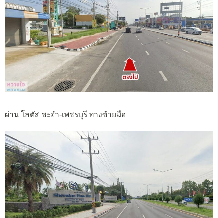
ผ่าน โลตัส ชะอำ-เพชรบุรี ทางซ้ายมือ