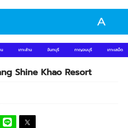
สน
เกาะล้าน
จันทบุรี
กาญจนบุรี
เกาะเสม็ด
chang Shine Khao Resort