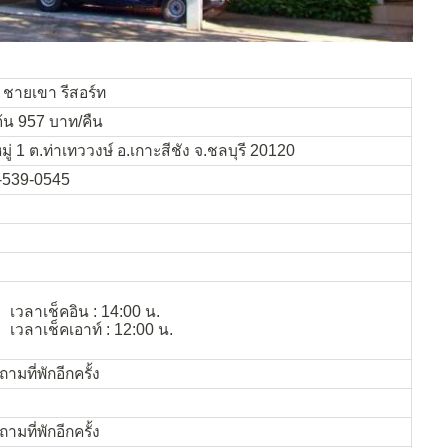
ง ชายเขา รีสอร์ท
มต้น 957 บาท/คืน
มู่ 1 ต.ท่าเทววงษ์ อ.เกาะสีชัง จ.ชลบุรี 20120
-539-0545
เวลาเช็คอิน : 14:00 น.
เวลาเช็คเอาท์ : 12:00 น.
ามที่พักอีกครั้ง
ามที่พักอีกครั้ง