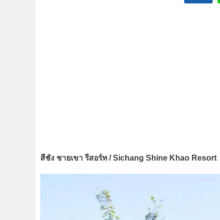
สีชัง ชายเขา รีสอร์ท / Sichang Shine Khao Resort