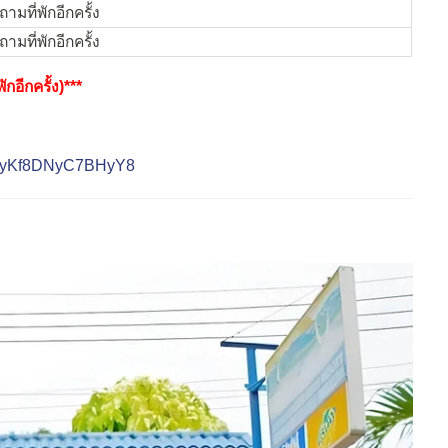
ามที่พักอีกครั้ง
ามที่พักอีกครั้ง
กอีกครั้ง)***
aAPyKf8DNyC7BHyY8