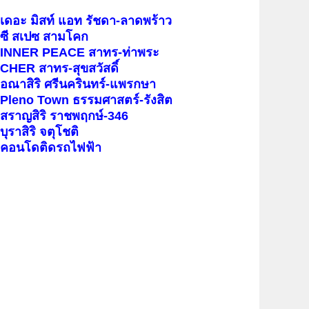
เดอะ มิสท์ แอท รัชดา-ลาดพร้าว
ซี สเปซ สามโคก
INNER PEACE สาทร-ท่าพระ
CHER สาทร-สุขสวัสดิ์
อณาสิริ ศรีนครินทร์-แพรกษา
Pleno Town ธรรมศาสตร์-รังสิต
สราญสิริ ราชพฤกษ์-346
บุราสิริ จตุโชติ
คอนโดติดรถไฟฟ้า