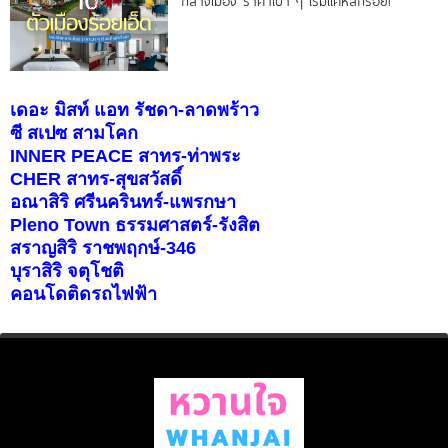
กลางเมือง ราคาเบา ๆ เริ่มแค่หลักร้อย!
เดอะ มิสท์ แอท รัชดา-ลาดพร้าว
ซี สเปซ สามโคก
INNER PEACE สาทร-ท่าพระ
CHER สาทร-สุขสวัสดิ์
อณาสิริ ศรีนครินทร์-แพรกษา
Pleno Town ธรรมศาสตร์-รังสิต
สราญสิริ ราชพฤกษ์-346
บุราสิริ จตุโชติ
คอนโดติดรถไฟฟ้า