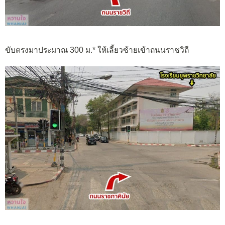
ขับตรงมาประมาณ 300 ม.* ให้เลี้ยวซ้ายเข้าถนนราชวิถี