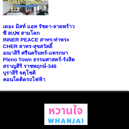
เดอะ มิสท์ แอท รัชดา-ลาดพร้าว
ซี สเปซ สามโคก
INNER PEACE สาทร-ท่าพระ
CHER สาทร-สุขสวัสดิ์
อณาสิริ ศรีนครินทร์-แพรกษา
Pleno Town ธรรมศาสตร์-รังสิต
สราญสิริ ราชพฤกษ์-346
บุราสิริ จตุโชติ
คอนโดติดรถไฟฟ้า