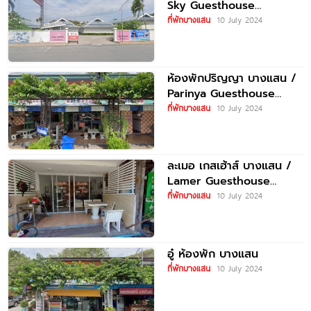
Sky Guesthouse
Bangsaen
ที่พักบางแสน
10 July 2024
ห้องพักปริญญา บางแสน /
Parinya Guesthouse
Bangsaen
ที่พักบางแสน
10 July 2024
ละเมอ เกสเฮ้าส์ บางแสน /
Lamer Guesthouse
Bangsaen
ที่พักบางแสน
10 July 2024
อู๋ ห้องพัก บางแสน
ที่พักบางแสน
10 July 2024