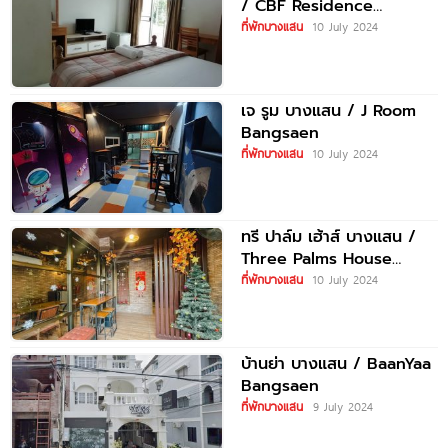
/ CBF Residence
Bangsaen
ที่พักบางแสน
10 July 2024
เจ รูม บางแสน / J Room
Bangsaen
ที่พักบางแสน
10 July 2024
ทรี ปาล์ม เฮ้าส์ บางแสน /
Three Palms House
Bangsaen
ที่พักบางแสน
10 July 2024
บ้านย่า บางแสน / BaanYaa
Bangsaen
ที่พักบางแสน
9 July 2024