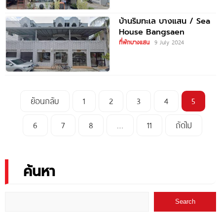
บ้านริมทะเล บางแสน / Sea
House Bangsaen
ที่พักบางแสน
9 July 2024
ย้อนกลับ
1
2
3
4
5
6
7
8
…
11
ถัดไป
ค้นหา
Search