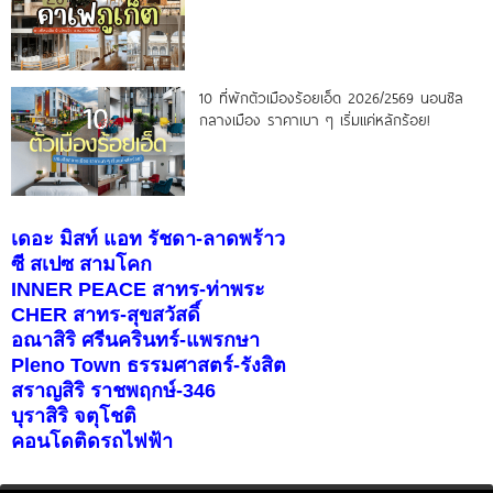
10 ที่พักตัวเมืองร้อยเอ็ด 2026/2569 นอนชิล
กลางเมือง ราคาเบา ๆ เริ่มแค่หลักร้อย!
เดอะ มิสท์ แอท รัชดา-ลาดพร้าว
ซี สเปซ สามโคก
INNER PEACE สาทร-ท่าพระ
CHER สาทร-สุขสวัสดิ์
อณาสิริ ศรีนครินทร์-แพรกษา
Pleno Town ธรรมศาสตร์-รังสิต
สราญสิริ ราชพฤกษ์-346
บุราสิริ จตุโชติ
คอนโดติดรถไฟฟ้า