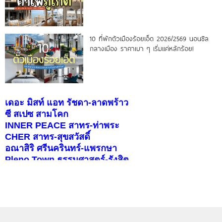
10 ที่พักตัวเมืองร้อยเอ็ด 2026/2569 นอนชิล
กลางเมือง ราคาเบา ๆ เริ่มแค่หลักร้อย!
เดอะ มิสท์ แอท รัชดา-ลาดพร้าว
ซี สเปซ สามโคก
INNER PEACE สาทร-ท่าพระ
CHER สาทร-สุขสวัสดิ์
อณาสิริ ศรีนครินทร์-แพรกษา
Pleno Town ธรรมศาสตร์-รังสิต
สราญสิริ ราชพฤกษ์-346
บุราสิริ จตุโชติ
คอนโดติดรถไฟฟ้า