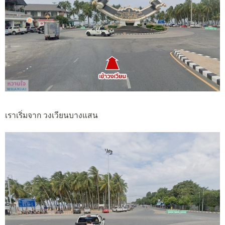
เราเริ่มจาก วงเวียนบางแสน