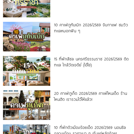
10 คาเฟ่ภูทับเบิก 2026/2569 จิบกาแฟ ชมวิว
ทะเลหมอกฟิน ๆ
15 ที่พักสิชล นครศรีธรรมราช 2026/2569 ติด
ทะเล ใกล้วัดเจดีย์ (ไอ้ไข่)
20 คาเฟ่ภูเก็ต 2026/2569 คาเฟ่ไหนเด็ด ร้าน
ไหนฮิต เรารวมไว้ให้แล้ว!
10 ที่พักตัวเมืองร้อยเอ็ด 2026/2569 นอนชิล
กลางเมือง ราคาเบา ๆ เริ่มแค่หลักร้อย!