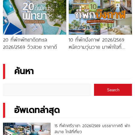
20 ที่พักพัทยาติดทะเล
10 ที่พักบึงกาฬ 2026/2569
2026/2569 วิวสวย ราคาดี
หนีความวุ่นวาย มาพักใจที่
บึงกาฬ
ค้นหา
Search
อัพเดทล่าสุด
15 ที่พักศรีราชา 2026/2569 บรรยากาศดี พัก
สบาย ใกล้ที่เที่ยว