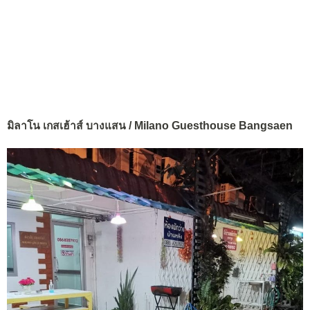
มิลาโน เกสเฮ้าส์ บางแสน / Milano Guesthouse Bangsaen