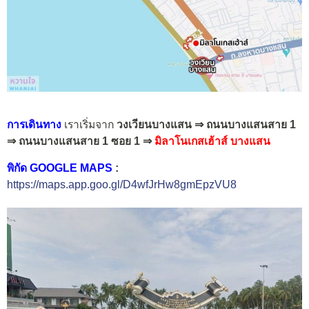
การเดินทาง
เราเริ่มจาก
วงเวียนบางแสน ⇒ ถนนบางแสนสาย 1
⇒ ถนนบางแสนสาย 1 ซอย 1 ⇒
มิลาโนเกสเฮ้าส์ บางแสน
พิกัด GOOGLE MAPS
:
https://maps.app.goo.gl/D4wfJrHw8gmEpzVU8