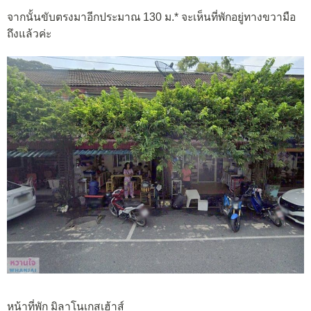
จากนั้นขับตรงมาอีกประมาณ 130 ม.* จะเห็นที่พักอยู่ทางขวามือ
ถึงแล้วค่ะ
หน้าที่พัก มิลาโนเกสเฮ้าส์