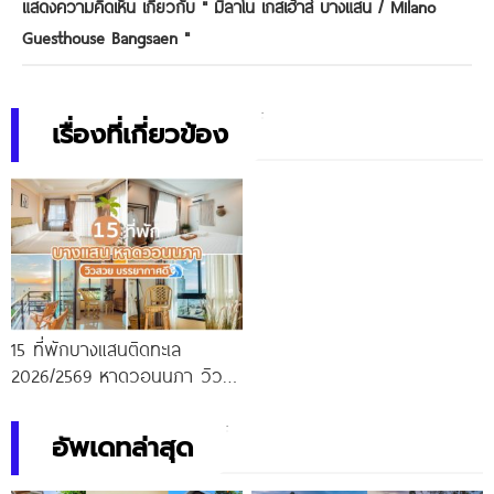
แสดงความคิดเห็น เกี่ยวกับ "
มิลาโน เกสเฮ้าส์ บางแสน / Milano
Guesthouse Bangsaen
"
เรื่องที่เกี่ยวข้อง
15 ที่พักบางแสนติดทะเล
2026/2569 หาดวอนนภา วิว
สวย บรรยากาศดี
อัพเดทล่าสุด