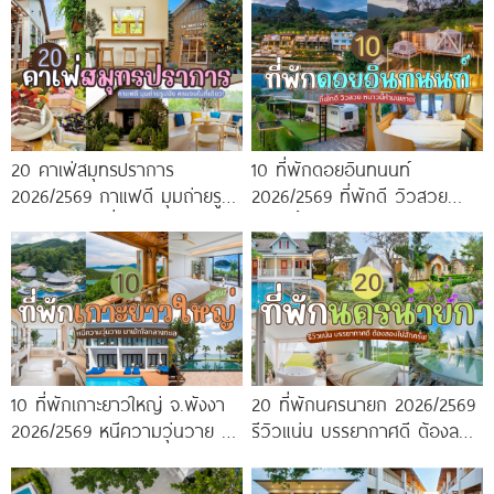
20 คาเฟ่สมุทรปราการ
10 ที่พักดอยอินทนนท์
2026/2569 กาแฟดี มุมถ่ายรูป
2026/2569 ที่พักดี วิวสวย
ปัง ครบจบในที่เดียว!
หนาวนี้ห้ามพลาด!
10 ที่พักเกาะยาวใหญ่ จ.พังงา
20 ที่พักนครนายก 2026/2569
2026/2569 หนีความวุ่นวาย มา
รีวิวแน่น บรรยากาศดี ต้องลอง
พักใจกลางทะเล
ไปสักครั้ง!