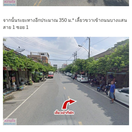
จากนั้นระยะทางอีกประมาณ 350 ม.* เลี้ยวขวาเข้าถนนบางแสน
สาย 1 ซอย 1