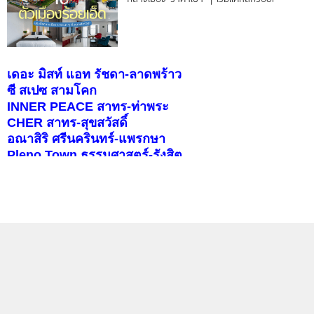
เดอะ มิสท์ แอท รัชดา-ลาดพร้าว
ซี สเปซ สามโคก
INNER PEACE สาทร-ท่าพระ
CHER สาทร-สุขสวัสดิ์
อณาสิริ ศรีนครินทร์-แพรกษา
Pleno Town ธรรมศาสตร์-รังสิต
สราญสิริ ราชพฤกษ์-346
บุราสิริ จตุโชติ
คอนโดติดรถไฟฟ้า