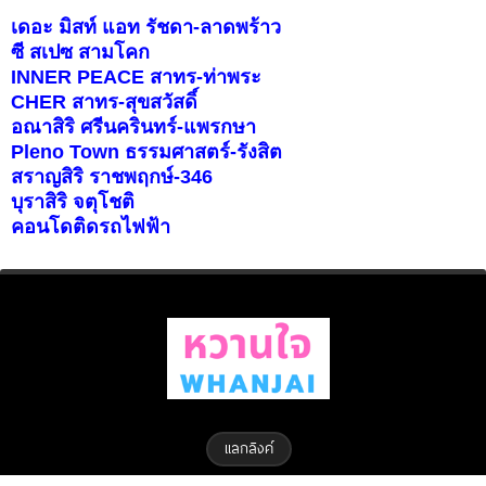
เดอะ มิสท์ แอท รัชดา-ลาดพร้าว
ซี สเปซ สามโคก
INNER PEACE สาทร-ท่าพระ
CHER สาทร-สุขสวัสดิ์
อณาสิริ ศรีนครินทร์-แพรกษา
Pleno Town ธรรมศาสตร์-รังสิต
สราญสิริ ราชพฤกษ์-346
บุราสิริ จตุโชติ
คอนโดติดรถไฟฟ้า
แลกลิงค์