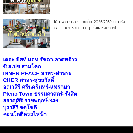
10 ที่พักตัวเมืองร้อยเอ็ด 2026/2569 นอนชิล
กลางเมือง ราคาเบา ๆ เริ่มแค่หลักร้อย!
เดอะ มิสท์ แอท รัชดา-ลาดพร้าว
ซี สเปซ สามโคก
INNER PEACE สาทร-ท่าพระ
CHER สาทร-สุขสวัสดิ์
อณาสิริ ศรีนครินทร์-แพรกษา
Pleno Town ธรรมศาสตร์-รังสิต
สราญสิริ ราชพฤกษ์-346
บุราสิริ จตุโชติ
คอนโดติดรถไฟฟ้า