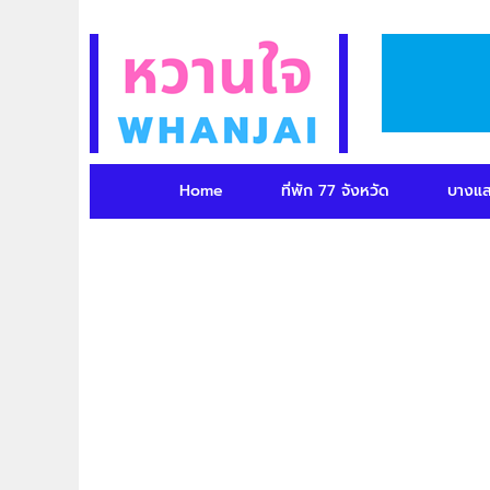
Home
ที่พัก 77 จังหวัด
บางแ