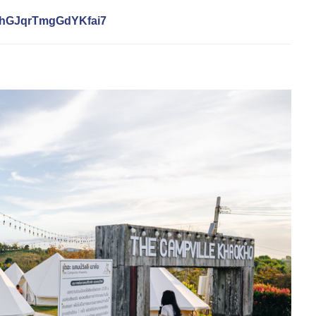
/WhGJqrTmgGdYKfai7