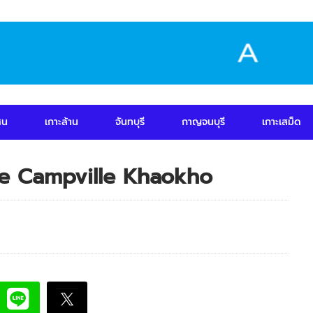
สน
เกาะล้าน
จันทบุรี
กาญจนบุรี
เกาะเสม็ด
The Campville Khaokho