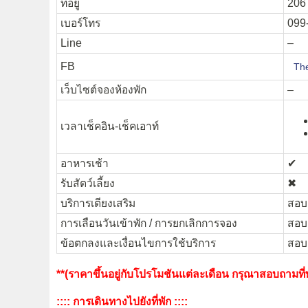
ที่อยู่
206 
เบอร์โทร
099
Line
–
FB
Th
เว็บไซต์จองห้องพัก
–
เวลาเช็คอิน-เช็คเอาท์
อาหารเช้า
✔︎
รับสัตว์เลี้ยง
✖︎
บริการเตียงเสริม
สอบถ
การเลือนวันเข้าพัก / การยกเลิกการจอง
สอบถ
ข้อตกลงและเงื่อนไขการใช้บริการ
สอบถ
**(ราคาขึ้นอยู่กับโปรโมชันแต่ละเดือน กรุณาสอบถามที่พั
:::: การเดินทางไปยังที่พัก ::::