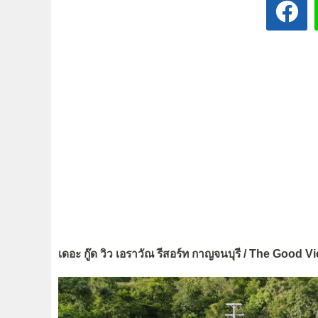
เดอะ กู๊ด วิว เอราวัณ รีสอร์ท กาญจนบุรี / The Goo