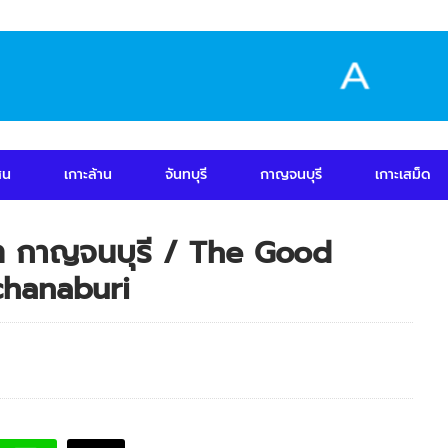
สน
เกาะล้าน
จันทบุรี
กาญจนบุรี
เกาะเสม็ด
ร์ท กาญจนบุรี / The Good
chanaburi