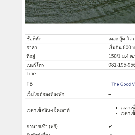
ชื่อที่พัก
เดอะ กู๊ด วิว
ราคา
เริ่มต้น 800 
ที่อยู่
150/1 ม.4 ต.
เบอร์โทร
081-195-95
Line
–
FB
The Good V
เว็บไซต์จองห้องพัก
–
เวลาเช็
เวลาเช็คอิน-เช็คเอาท์
เวลาเช็
อาหารเช้า (ฟรี)
✔︎