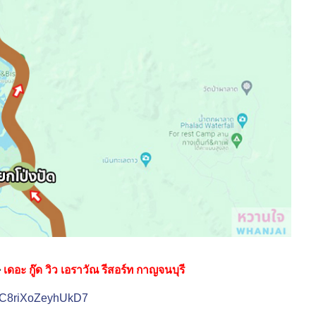
⇒
เดอะ กู๊ด วิว เอราวัณ รีสอร์ท กาญจนบุรี
9oC8riXoZeyhUkD7