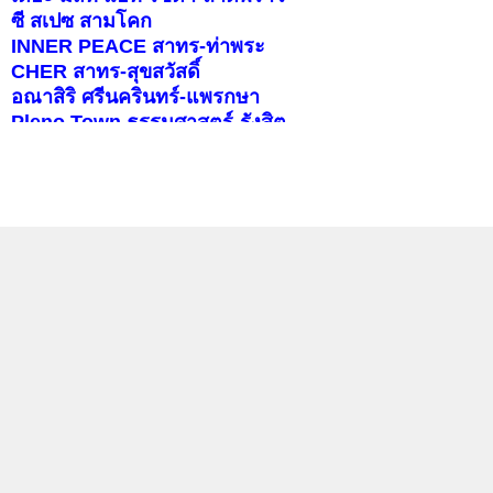
ซี สเปซ สามโคก
INNER PEACE สาทร-ท่าพระ
CHER สาทร-สุขสวัสดิ์
อณาสิริ ศรีนครินทร์-แพรกษา
Pleno Town ธรรมศาสตร์-รังสิต
สราญสิริ ราชพฤกษ์-346
บุราสิริ จตุโชติ
คอนโดติดรถไฟฟ้า
แลกลิงค์