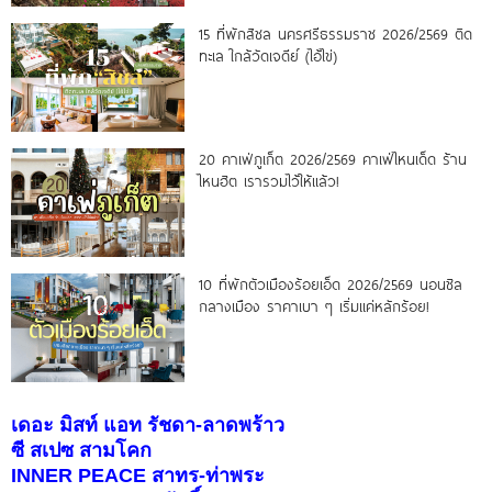
15 ที่พักสิชล นครศรีธรรมราช 2026/2569 ติด
ทะเล ใกล้วัดเจดีย์ (ไอ้ไข่)
20 คาเฟ่ภูเก็ต 2026/2569 คาเฟ่ไหนเด็ด ร้าน
ไหนฮิต เรารวมไว้ให้แล้ว!
10 ที่พักตัวเมืองร้อยเอ็ด 2026/2569 นอนชิล
กลางเมือง ราคาเบา ๆ เริ่มแค่หลักร้อย!
เดอะ มิสท์ แอท รัชดา-ลาดพร้าว
ซี สเปซ สามโคก
INNER PEACE สาทร-ท่าพระ