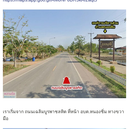
เราเริ่มจาก ถนนเฉลิมบูรพาชลทิต ที่หน้า อบต.หนองชิ่ม ทางขวา
มือ