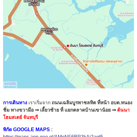
การเดินทาง
เราเริ่มจาก
ถนนเฉลิมบูรพาชลทิต ที่หน้า อบต.หนอง
ชิ่ม ทางขวามือ ⇒ เลี้ยวซ้าย ที่ แยกตลาดบ้านเขาน้อย ⇒
ต้นนา
โฮมสเตย์ จันทบุรี
พิกัด GOOGLE MAPS
:
https://maps.app.goo.gl/AMoNF6BR3kAi2aqt5