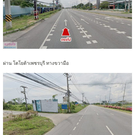
ผ่าน โตโยต้าเพชรบุรี ทางขวามือ