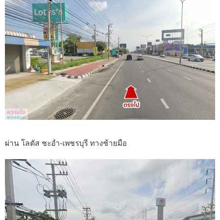
ผ่าน โลตัส ชะอำ-เพชรบุรี ทางซ้ายมือ