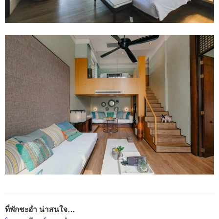
ที่พักชะอำ น่าสนใจ…