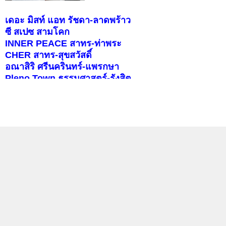
เดอะ มิสท์ แอท รัชดา-ลาดพร้าว
ซี สเปซ สามโคก
INNER PEACE สาทร-ท่าพระ
CHER สาทร-สุขสวัสดิ์
อณาสิริ ศรีนครินทร์-แพรกษา
Pleno Town ธรรมศาสตร์-รังสิต
สราญสิริ ราชพฤกษ์-346
บุราสิริ จตุโชติ
คอนโดติดรถไฟฟ้า
แลกลิงค์