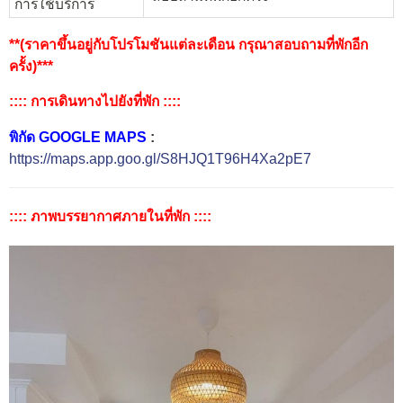
การใช้บริการ
**(ราคาขึ้นอยู่กับโปรโมชันแต่ละเดือน กรุณาสอบถามที่พักอีก
ครั้ง)***
:::: การเดินทางไปยังที่พัก ::::
พิกัด GOOGLE MAPS
:
https://maps.app.goo.gl/S8HJQ1T96H4Xa2pE7
:::: ภาพบรรยากาศภายในที่พัก ::::