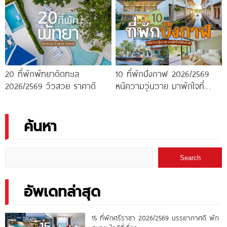
20 ที่พักพัทยาติดทะเล
10 ที่พักบึงกาฬ 2026/2569
2026/2569 วิวสวย ราคาดี
หนีความวุ่นวาย มาพักใจที่
บึงกาฬ
ค้นหา
Search
อัพเดทล่าสุด
15 ที่พักศรีราชา 2026/2569 บรรยากาศดี พัก