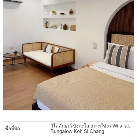
วิไลลักษณ์ บังกะโล เกาะสีชัง / Wilailak
ชื่อที่พัก
Bungalow Koh Si Chang