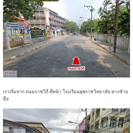
เราเริ่มจาก ถนนราชวิถี ที่หน้า โรงเรียนยุพราชวิทยาลัย ทางซ้าย
มือ