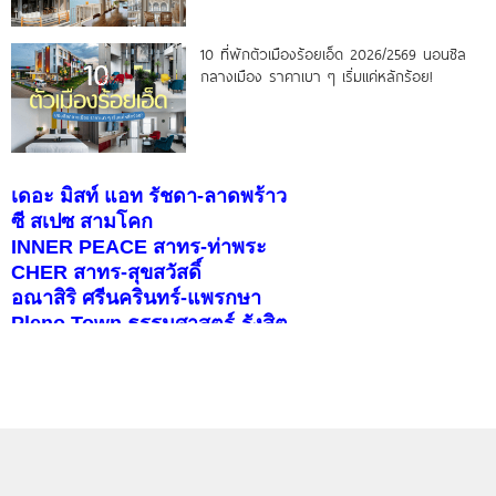
10 ที่พักตัวเมืองร้อยเอ็ด 2026/2569 นอนชิล
กลางเมือง ราคาเบา ๆ เริ่มแค่หลักร้อย!
เดอะ มิสท์ แอท รัชดา-ลาดพร้าว
ซี สเปซ สามโคก
INNER PEACE สาทร-ท่าพระ
CHER สาทร-สุขสวัสดิ์
อณาสิริ ศรีนครินทร์-แพรกษา
Pleno Town ธรรมศาสตร์-รังสิต
สราญสิริ ราชพฤกษ์-346
บุราสิริ จตุโชติ
คอนโดติดรถไฟฟ้า