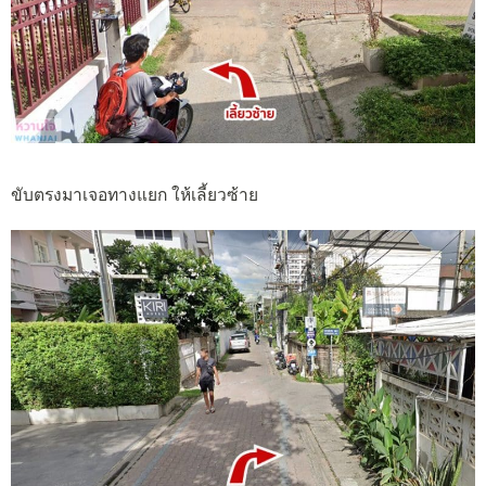
ขับตรงมาเจอทางแยก ให้เลี้ยวซ้าย