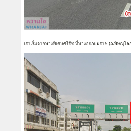
เราเริ่มจากทางพิเศษศรีรัช ที่ทางออกยมราช (ถ.พิษณุโล