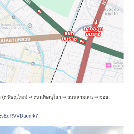
ราช (ถ.พิษณุโลก) ⇒ ถนนพิษณุโลก ⇒ ถนนสามเสน ⇒ ซอย
9KzsEdRVVDaunrk7