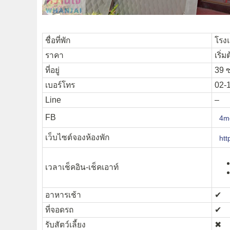
ชื่อที่พัก
โรงแ
ราคา
เริ่
ที่อยู่
39 
เบอร์โทร
02-
Line
–
FB
4m
เว็บไซต์จองห้องพัก
ht
เวลาเช็คอิน-เช็คเอาท์
อาหารเช้า
✔︎
ที่จอดรถ
✔︎
รับสัตว์เลี้ยง
✖︎