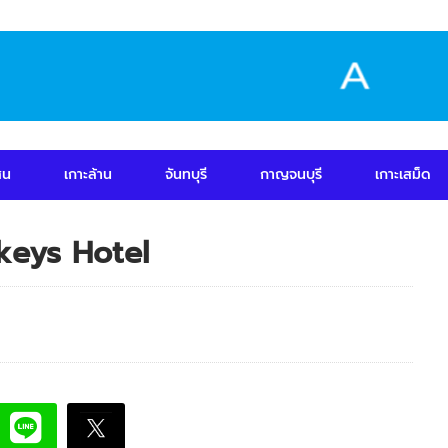
สน
เกาะล้าน
จันทบุรี
กาญจนบุรี
เกาะเสม็ด
nkeys Hotel