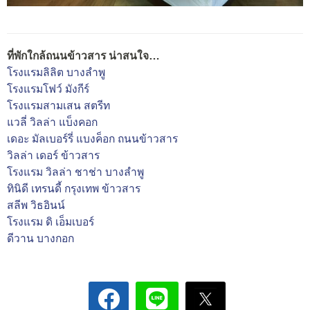
ที่พักใกล้ถนนข้าวสาร น่าสนใจ…
โรงแรมลิลิต บางลำพู
โรงแรมโฟว์ มังกีร์
โรงแรมสามเสน สตรีท
แวลี่ วิลล่า แบ็งคอก
เดอะ มัลเบอร์รี่ แบงค็อก ถนนข้าวสาร
วิลล่า เดอร์ ข้าวสาร
โรงแรม วิลล่า ชาช่า บางลำพู
ทินิดี เทรนดี้ กรุงเทพ ข้าวสาร
สลีพ วิธอินน์
โรงแรม ดิ เอ็มเบอร์
ดีวาน บางกอก