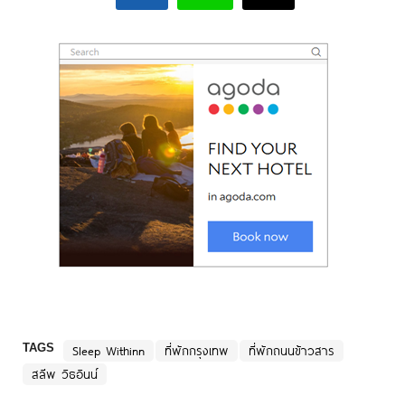
TAGS
Sleep Withinn
ที่พักกรุงเทพ
ที่พักถนนข้าวสาร
สลีพ วิธอินน์