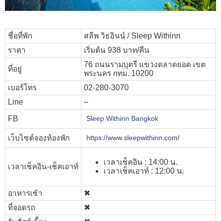
ชื่อที่พัก
สลีพ วิธอินน์ / Sleep Withinn
ราคา
เริ่มต้น 938 บาท/คืน
76 ถนนรามบุตรี แขวงตลาดยอด เขต
ที่อยู่
พระนคร กทม. 10200
เบอร์โทร
02-280-3070
Line
–
FB
Sleep Withinn Bangkok
เว็บไซต์จองห้องพัก
https://www.sleepwithinn.com/
เวลาเช็คอิน : 14:00 น.
เวลาเช็คอิน-เช็คเอาท์
เวลาเช็คเอาท์ : 12:00 น.
อาหารเช้า
✖︎
ที่จอดรถ
✖︎