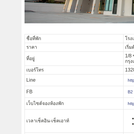
ชื่อที่พัก
โรงแ
ราคา
เริ่
1/8
ที่อยู่
กรุ
เบอร์โทร
132
Line
htt
FB
B2 
เว็บไซต์จองห้องพัก
htt
เวลาเช็คอิน-เช็คเอาท์