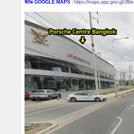
พิกัด GOOGLE MAPS
:
https://maps.app.goo.gl/Jf6