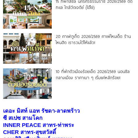
15 ที่พักสิชล นครศรีธรรมราช 2026/2569 ติด
ทะเล ใกล้วัดเจดีย์ (ไอ้ไข่)
20 คาเฟ่ภูเก็ต 2026/2569 คาเฟ่ไหนเด็ด ร้าน
ไหนฮิต เรารวมไว้ให้แล้ว!
10 ที่พักตัวเมืองร้อยเอ็ด 2026/2569 นอนชิล
กลางเมือง ราคาเบา ๆ เริ่มแค่หลักร้อย!
เดอะ มิสท์ แอท รัชดา-ลาดพร้าว
ซี สเปซ สามโคก
INNER PEACE สาทร-ท่าพระ
CHER สาทร-สุขสวัสดิ์