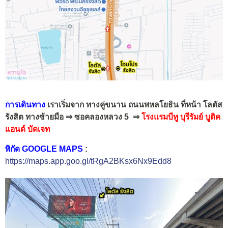
การเดินทาง
เราเริ่มจาก ทางคู่ขนาน ถนนพหลโยธิน ที่หน้า โลตัส
รังสิต ทางซ้ายมือ ⇒ ซอคลองหลวง 5 ⇒
โรงแรมบีทู บุรีรัมย์ บูติค
แอนด์ บัดเจท
พิกัด GOOGLE MAPS
:
https://maps.app.goo.gl/tRgA2BKsx6Nx9Edd8