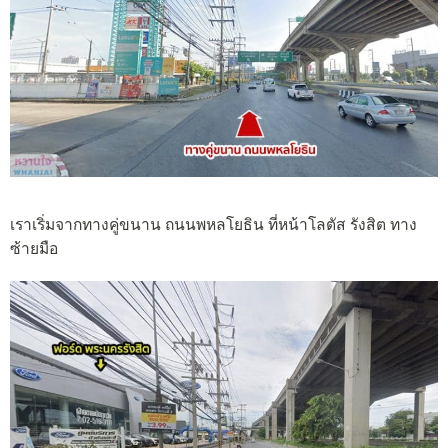
เราเริ่มจากทางคู่ขนาน ถนนพหลโยธิน ที่หน้าโลตัส รังสิต ทาง
ซ้ายมือ