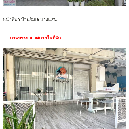
หน้าที่พัก บ้านริมเล บางแสน
:::: ภาพบรรยากาศภายในที่พัก ::::