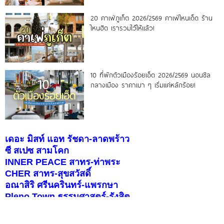
20 คาเฟ่ภูเก็ต 2026/2569 คาเฟ่ไหนเด็ด ร้าน
ไหนฮิต เรารวมไว้ให้แล้ว!
10 ที่พักตัวเมืองร้อยเอ็ด 2026/2569 นอนชิล
กลางเมือง ราคาเบา ๆ เริ่มแค่หลักร้อย!
เดอะ มิสท์ แอท รัชดา-ลาดพร้าว
ซี สเปซ สามโคก
INNER PEACE สาทร-ท่าพระ
CHER สาทร-สุขสวัสดิ์
อณาสิริ ศรีนครินทร์-แพรกษา
Pleno Town ธรรมศาสตร์-รังสิต
สราญสิริ ราชพฤกษ์-346
บุราสิริ จตุโชติ