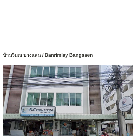
บ้านริมเล บางแสน / Banrimlay Bangsaen