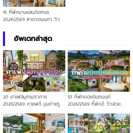
15 ที่พักบางแสนติดทะเล
2026/2569 หาดวอนนภา วิว
สวย บรรยากาศดี
อัพเดทล่าสุด
20 คาเฟ่สมุทรปราการ
10 ที่พักดอยอินทนนท์
2026/2569 กาแฟดี มุมถ่ายรูป
2026/2569 ที่พักดี วิวสวย
ปัง ครบจบในที่เดียว!
หนาวนี้ห้ามพลาด!