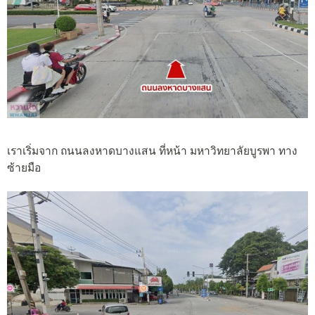
เราเริ่มจาก ถนนลงหาดบางแสน ที่หน้า มหาวิทยาลัยบูรพา ทาง
ซ้ายมือ