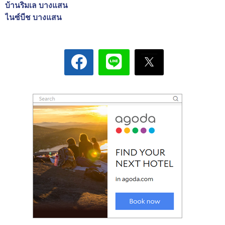
บ้านริมเล บางแสน
ไนซ์บีช บางแสน