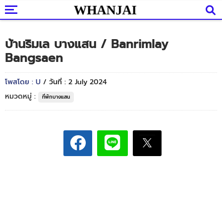
บ้านริมเล บางแสน / Banrimlay
Bangsaen
โพสโดย : U
/ วันที่ : 2 July 2024
หมวดหมู่ :
ที่พักบางแสน