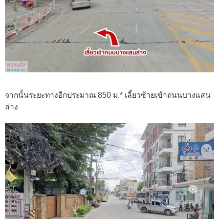
จากนั้นระยะทางอีกประมาณ 850 ม.* เลี้ยวซ้ายเข้าถนนบางแสน
ล่าง