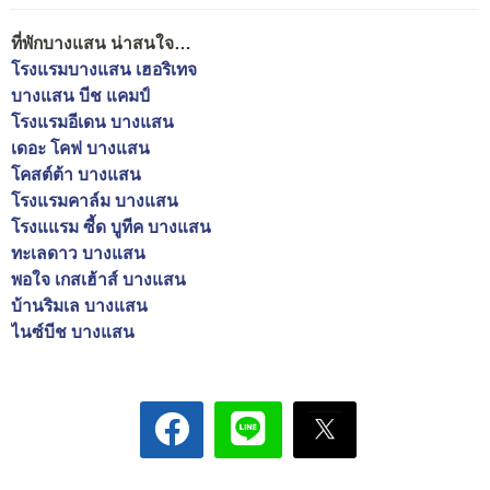
ที่พักบางแสน น่าสนใจ…
โรงแรมบางแสน เฮอริเทจ
บางแสน บีช แคมป์
โรงแรมอีเดน บางแสน
เดอะ โคฟ บางแสน
โคสต์ต้า บางแสน
โรงแรมคาล์ม บางแสน
โรงแแรม ซี้ด บูทีค บางแสน
ทะเลดาว บางแสน
พอใจ เกสเฮ้าส์ บางแสน
บ้านริมเล บางแสน
ไนซ์บีช บางแสน