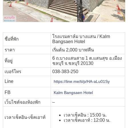
โรงแรมคาล์ม บางแสน / Kalm
ชื่อที่พัก
Bangsaen Hotel
ราคา
เริ่มต้น 2,000 บาท/คืน
6 ถ.บางแสนสาย 1 ต.แสนสุข อ.เมือง
ที่อยู่
ชลบุรี จ.ชลบุรี 20130
เบอร์โทร
038-383-250
Line
https://line.me/ti/p/HA-aLu01Sy
FB
Kalm Bangsaen Hotel
เว็บไซต์จองห้องพัก
–
เวลาเช็คอิน : 15:00 น.
เวลาเช็คอิน-เช็คเอาท์
เวลาเช็คเอาท์ : 12:00 น.