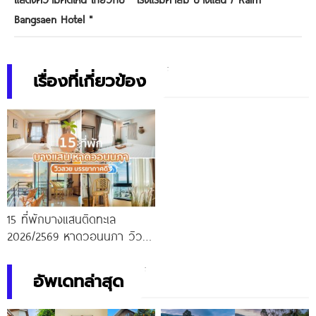
Bangsaen Hotel
"
เรื่องที่เกี่ยวข้อง
15 ที่พักบางแสนติดทะเล
2026/2569 หาดวอนนภา วิว
สวย บรรยากาศดี
อัพเดทล่าสุด