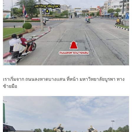
เราเริ่มจาก ถนนลงหาดบางแสน ที่หน้า มหาวิทยาลัยบูรพา ทาง
ซ้ายมือ