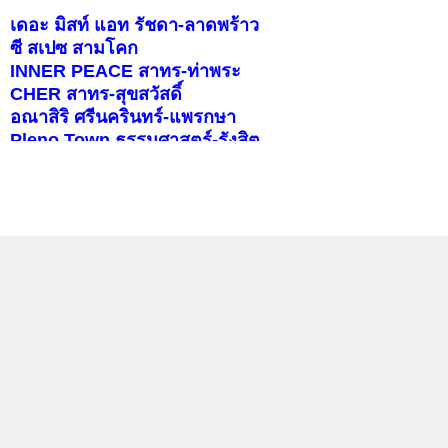
เดอะ มิสท์ แอท รัชดา-ลาดพร้าว
ซี สเปซ สามโคก
INNER PEACE สาทร-ท่าพระ
CHER สาทร-สุขสวัสดิ์
อณาสิริ ศรีนครินทร์-แพรกษา
Pleno Town ธรรมศาสตร์-รังสิต
สราญสิริ ราชพฤกษ์-346
บุราสิริ จตุโชติ
คอนโดติดรถไฟฟ้า
แลกลิงค์