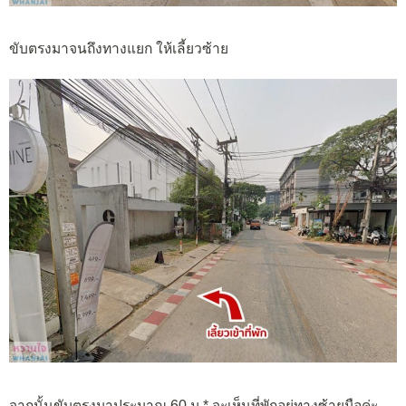
ขับตรงมาจนถึงทางแยก ให้เลี้ยวซ้าย
จากนั้นขับตรงมาประมาณ 60 ม.* จะเห็นที่พักอยู่ทางซ้ายมือค่ะ