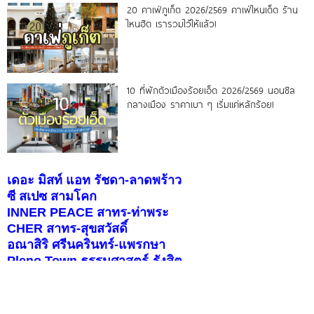
20 คาเฟ่ภูเก็ต 2026/2569 คาเฟ่ไหนเด็ด ร้าน
ไหนฮิต เรารวมไว้ให้แล้ว!
10 ที่พักตัวเมืองร้อยเอ็ด 2026/2569 นอนชิล
กลางเมือง ราคาเบา ๆ เริ่มแค่หลักร้อย!
เดอะ มิสท์ แอท รัชดา-ลาดพร้าว
ซี สเปซ สามโคก
INNER PEACE สาทร-ท่าพระ
CHER สาทร-สุขสวัสดิ์
อณาสิริ ศรีนครินทร์-แพรกษา
Pleno Town ธรรมศาสตร์-รังสิต
สราญสิริ ราชพฤกษ์-346
บุราสิริ จตุโชติ
คอนโดติดรถไฟฟ้า