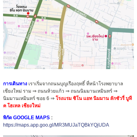
การเดินทาง
เราเริ่มจากถนนบุญเรืองฤทธิ์ ที่หน้าโรงพยาบาล
เชียงใหม่ ราม ⇒ ถนนห้วยแก้ว ⇒ ถนนนิมมานเหมินทร์ ⇒
นิมมานเหมินทร์ ซอย 6 ⇒
โรงแรม ชิโน แอท นิมมาน ลักชัวรี่ บูที
ค โฮเทล เชียงใหม่
พิกัด GOOGLE MAPS
:
https://maps.app.goo.gl/MR3MUJaTQBkYQjUDA