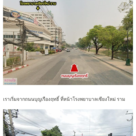
เราเริ่มจากถนนบุญเรืองฤทธิ์ ที่หน้าโรงพยาบาลเชียงใหม่ ราม