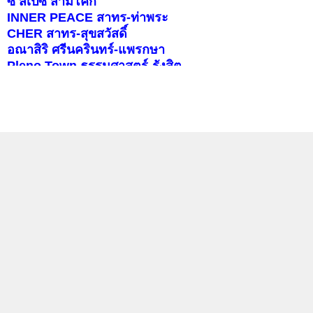
ซี สเปซ สามโคก
INNER PEACE สาทร-ท่าพระ
CHER สาทร-สุขสวัสดิ์
อณาสิริ ศรีนครินทร์-แพรกษา
Pleno Town ธรรมศาสตร์-รังสิต
สราญสิริ ราชพฤกษ์-346
บุราสิริ จตุโชติ
คอนโดติดรถไฟฟ้า
แลกลิงค์