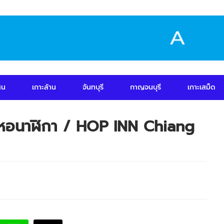
สน
เกาะล้าน
จันทบุรี
กาญจนบุรี
เกาะเสม็ด
ย หอนาฬิกา / HOP INN Chiang