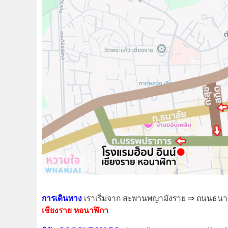
การเดินทาง
เราเริ่มจาก สะพานพญามังราย ⇒ ถนนธน
เชียงราย หอนาฬิกา