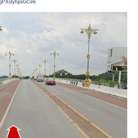
tmfgPXstyhpsGCe6