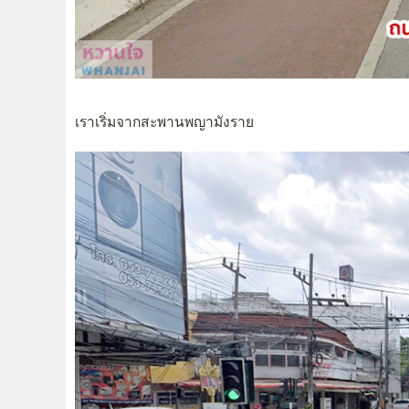
เราเริ่มจากสะพานพญามังราย