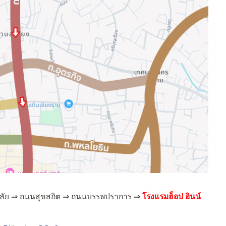
าลัย ⇒ ถนนสุขสถิต ⇒ ถนนบรรพปราการ ⇒
โรงแรมฮ็อป อินน์