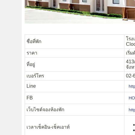
โรง
ชื่อที่พัก
Clo
ราคา
เริ่
413
ที่อยู่
จังห
เบอร์โทร
02-
Line
htt
FB
HOP
เว็บไซต์จองห้องพัก
htt
เวลาเช็คอิน-เช็คเอาท์