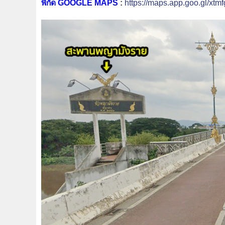
พิกัด GOOGLE MAPS
:
https://maps.app.goo.gl/x