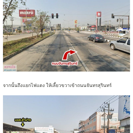
จากนั้นถึงแยกไฟแดง ให้เลี้ยวขวาเข้าถนนจันทรสุรินทร์