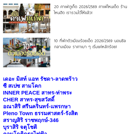
20 คาเฟ่ภูเก็ต 2026/2569 คาเฟ่ไหนเด็ด ร้าน
ไหนฮิต เรารวมไว้ให้แล้ว!
10 ที่พักตัวเมืองร้อยเอ็ด 2026/2569 นอนชิล
กลางเมือง ราคาเบา ๆ เริ่มแค่หลักร้อย!
เดอะ มิสท์ แอท รัชดา-ลาดพร้าว
ซี สเปซ สามโคก
INNER PEACE สาทร-ท่าพระ
CHER สาทร-สุขสวัสดิ์
อณาสิริ ศรีนครินทร์-แพรกษา
Pleno Town ธรรมศาสตร์-รังสิต
สราญสิริ ราชพฤกษ์-346
บุราสิริ จตุโชติ