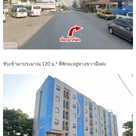
ขับเข้ามาประมาณ 120 ม.* ที่พักจะอยู่ทางขวามือค่ะ