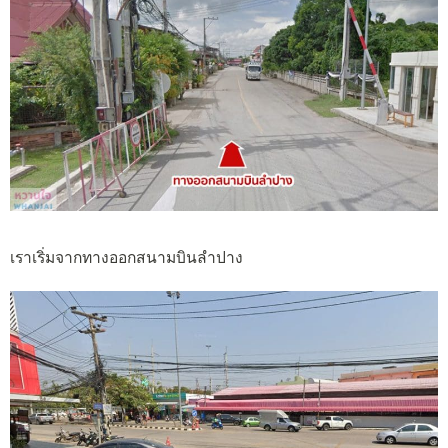
เราเริ่มจากทางออกสนามบินลำปาง