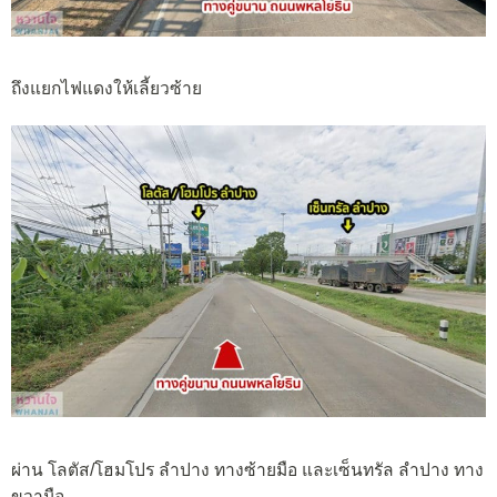
ถึงแยกไฟแดงให้เลี้ยวซ้าย
ผ่าน โลตัส/โฮมโปร ลำปาง ทางซ้ายมือ และเซ็นทรัล ลำปาง ทาง
ขวามือ