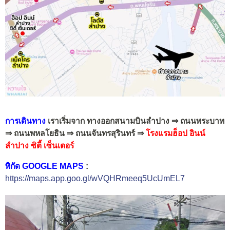
การเดินทาง
เราเริ่มจาก ทางออกสนามบินลำปาง ⇒ ถนนพระบาท
⇒ ถนนพหลโยธิน ⇒ ถนนจันทรสุรินทร์ ⇒
โรงแรมฮ็อป อินน์
ลำปาง ซิตี้ เซ็นเตอร์
พิกัด GOOGLE MAPS
:
https://maps.app.goo.gl/wVQHRmeeq5UcUmEL7