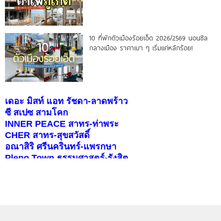
10 ที่พักตัวเมืองร้อยเอ็ด 2026/2569 นอนชิล
กลางเมือง ราคาเบา ๆ เริ่มแค่หลักร้อย!
เดอะ มิสท์ แอท รัชดา-ลาดพร้าว
ซี สเปซ สามโคก
INNER PEACE สาทร-ท่าพระ
CHER สาทร-สุขสวัสดิ์
อณาสิริ ศรีนครินทร์-แพรกษา
Pleno Town ธรรมศาสตร์-รังสิต
สราญสิริ ราชพฤกษ์-346
บุราสิริ จตุโชติ
คอนโดติดรถไฟฟ้า