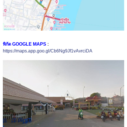
พิกัด GOOGLE MAPS
:
https://maps.app.goo.gl/Cb6Ng9Jf1vAvrciDA