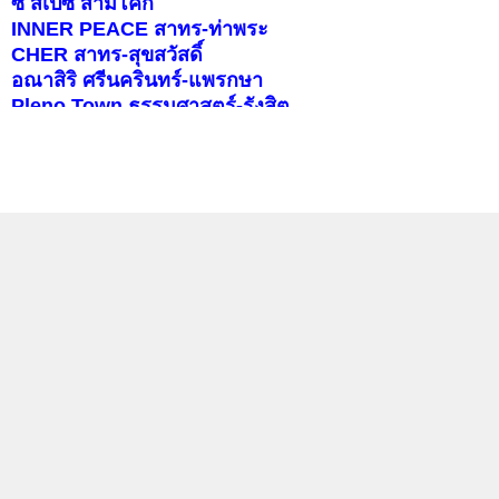
ซี สเปซ สามโคก
INNER PEACE สาทร-ท่าพระ
CHER สาทร-สุขสวัสดิ์
อณาสิริ ศรีนครินทร์-แพรกษา
Pleno Town ธรรมศาสตร์-รังสิต
สราญสิริ ราชพฤกษ์-346
บุราสิริ จตุโชติ
คอนโดติดรถไฟฟ้า
แลกลิงค์