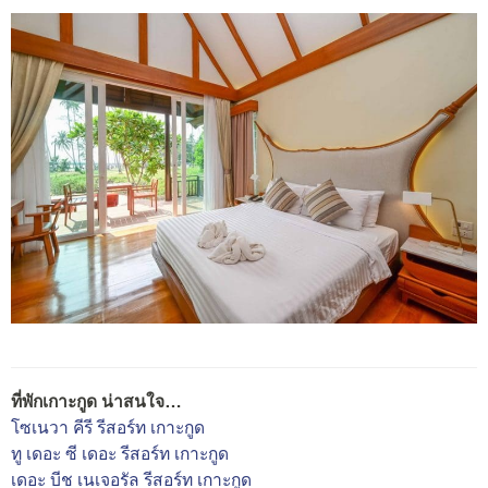
ที่พักเกาะกูด น่าสนใจ…
โซเนวา คีรี รีสอร์ท เกาะกูด
ทู เดอะ ซี เดอะ รีสอร์ท เกาะกูด
เดอะ บีช เนเจอรัล รีสอร์ท เกาะกูด