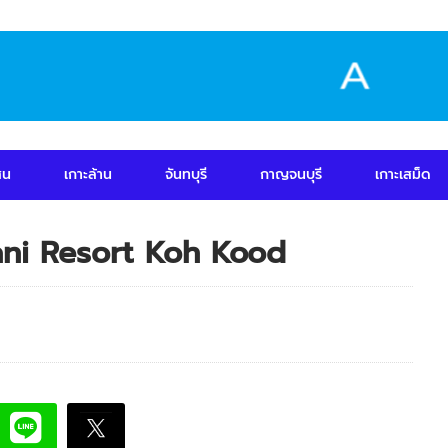
สน
เกาะล้าน
จันทบุรี
กาญจนบุรี
เกาะเสม็ด
olani Resort Koh Kood