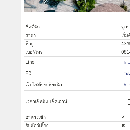
ชื่อที่พัก
ทูลา
ราคา
เริ่
ที่อยู่
43/8
เบอร์โทร
081
Line
htt
FB
Tol
เว็บไซต์จองห้องพัก
htt
เวลาเช็คอิน-เช็คเอาท์
อาหารเช้า
✔︎
รับสัตว์เลี้ยง
✖︎