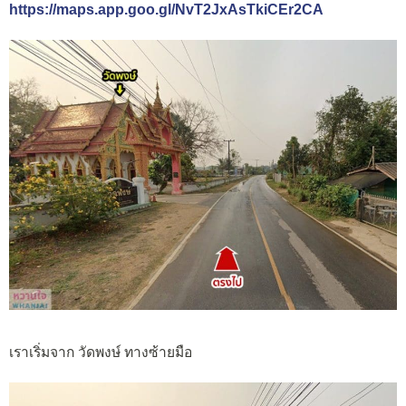
https://maps.app.goo.gl/NvT2JxAsTkiCEr2CA
เราเริ่มจาก วัดพงษ์ ทางซ้ายมือ