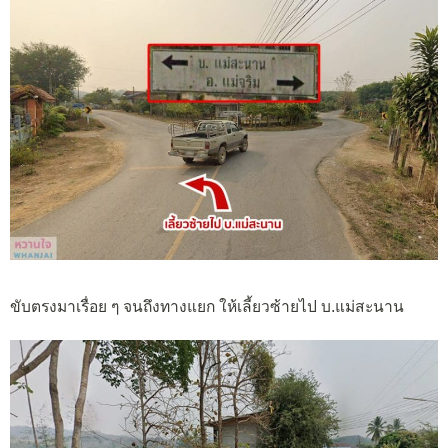
ขับตรงมาเรื่อย ๆ จนถึงทางแยก ให้เลี้ยวซ้ายไป บ.แม่สะนาน