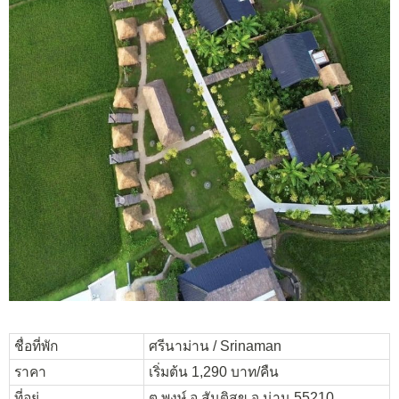
ชื่อที่พัก
ศรีนาม่าน / Srinaman
ราคา
เริ่มต้น 1,290 บาท/คืน
ที่อยู่
ต.พงษ์ อ.สันติสุข จ.น่าน 55210