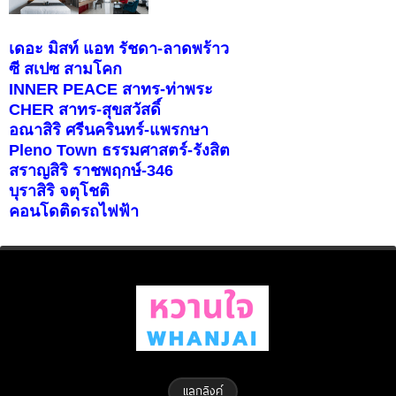
เดอะ มิสท์ แอท รัชดา-ลาดพร้าว
ซี สเปซ สามโคก
INNER PEACE สาทร-ท่าพระ
CHER สาทร-สุขสวัสดิ์
อณาสิริ ศรีนครินทร์-แพรกษา
Pleno Town ธรรมศาสตร์-รังสิต
สราญสิริ ราชพฤกษ์-346
บุราสิริ จตุโชติ
คอนโดติดรถไฟฟ้า
แลกลิงค์