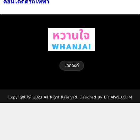
เดอะ มิสท์ แอท รัชดา-ลาดพร้าว
ซี สเปซ สามโคก
INNER PEACE สาทร-ท่าพระ
CHER สาทร-สุขสวัสดิ์
อณาสิริ ศรีนครินทร์-แพรกษา
Pleno Town ธรรมศาสตร์-รังสิต
สราญสิริ ราชพฤกษ์-346
บุราสิริ จตุโชติ
คอนโดติดรถไฟฟ้า
แลกลิงค์