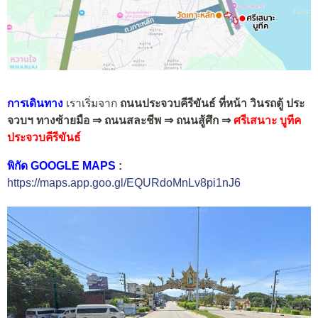
การเดินทาง
เราเริ่มจาก
ถนนประจวบคีรีขันธ์ ที่หน้า วินรถตู้ ประ
จวบฯ
ทางซ้ายมือ ⇒ ถนนสละชีพ ⇒ ถนนสู้ศึก ⇒
ศรีเสนาะ บูทีค
ประจวบคีรีขันธ์
พิกัด GOOGLE MAPS
:
https://maps.app.goo.gl/EQURdoMnLv8pi1nJ6