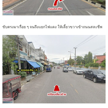
ขับตรงมาเรื่อย ๆ จนถึงแยกไฟแดง ให้เลี้ยวขวาเข้าถนนสละชีพ