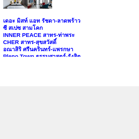
เดอะ มิสท์ แอท รัชดา-ลาดพร้าว
ซี สเปซ สามโคก
INNER PEACE สาทร-ท่าพระ
CHER สาทร-สุขสวัสดิ์
อณาสิริ ศรีนครินทร์-แพรกษา
Pleno Town ธรรมศาสตร์-รังสิต
สราญสิริ ราชพฤกษ์-346
บุราสิริ จตุโชติ
คอนโดติดรถไฟฟ้า