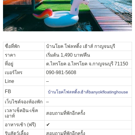
ชื่อที่พัก
บ้านโยค โฟลทติ้ง เฮ้าส์ กาญจนบุรี
ราคา
เริ่มต้น 1,490 บาท/คืน
ที่อยู่
ต.ไทรโยค อ.ไทรโยค จ.กาญจนบุรี 71150
เบอร์โทร
090-981-5608
Line
–
FB
บ้านโยคโฟลทติ้งเฮ้าส์banyokfloatinghouse
เว็บไซต์จองห้องพัก
–
เวลาเช็คอิน-เช็ค
สอบถามที่พักอีกครั้ง
เอาท์
อาหารเช้า (ฟรี)
✔︎
รับสัตว์เลี้ยง
สอบถามที่พักอีกครั้ง